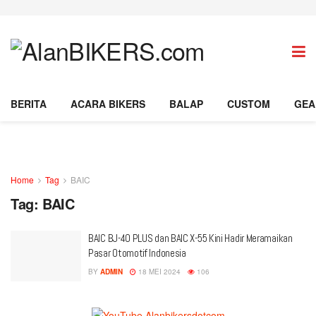
BERITA
ACARA BIKERS
BALAP
CUSTOM
GEA
Home
Tag
BAIC
Tag:
BAIC
BAIC BJ-40 PLUS dan BAIC X-55 Kini Hadir Meramaikan
Pasar Otomotif Indonesia
BY
ADMIN
18 MEI 2024
106