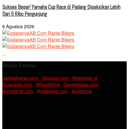
Sukses Besar! Yamaha Cup Race di Padang Disaksikan Lebih
Dari 5 Ribu Pengunjung
6 Agustus 2026
Media Partner
Jadwalbalap.com
|
Otoexpo.com
|
Motoresto.id
|
Ruangoto.com
|
WheelDrive
|
Gembelgaul.com
|
Bisnistime.com
|
Rodagilas.com
|
TechNova
PT. RAMDANI ABADI MEDIA
Jl. KH. Noer Alie Kp. Irian RT 07/02 No.44, Kel. Kebalen,
Kec. Babelan, Kab. Bekasi, Jawa Barat.