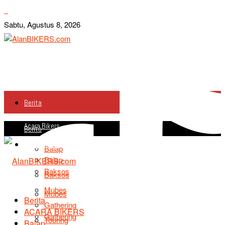
Sabtu, Agustus 8, 2026
Berita
Acara Bikers
Berita
Acara Bikers
Balap
Balap
Baksos
Baksos
Mubes
Mubes
Berita
Gathering
ACARA BIKERS
Gathering
Touring
Balap