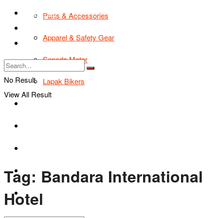
TIPS & TRIK
Parts & Accessories
Bikers Cars
Apparel & Safety Gear
Tentang Kami
Sepeda Motor
No Result
Lapak Bikers
View All Result
Agenda
Road Safety
TIPS & TRIK
Tag:
Bandara International
Bikers Cars
Hotel
Tentang Kami