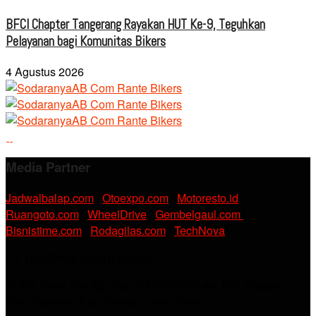
BFCI Chapter Tangerang Rayakan HUT Ke-9, Teguhkan
Pelayanan bagi Komunitas Bikers
4 Agustus 2026
Media Partner
Jadwalbalap.com
|
Otoexpo.com
|
Motoresto.id
|
Ruangoto.com
|
WheelDrive
|
Gembelgaul.com
|
Bisnistime.com
|
Rodagilas.com
|
TechNova
PT. RAMDANI ABADI MEDIA
Jl. KH. Noer Alie Kp. Irian RT 07/02 No.44, Kel. Kebalen,
Kec. Babelan, Kab. Bekasi, Jawa Barat.