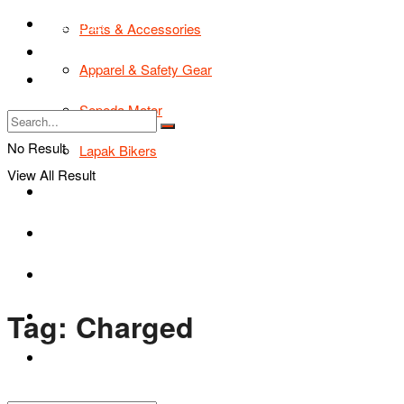
TIPS & TRIK
Parts & Accessories
Bikers Cars
Apparel & Safety Gear
Tentang Kami
Sepeda Motor
No Result
Lapak Bikers
View All Result
Agenda
Road Safety
TIPS & TRIK
Tag:
Charged
Bikers Cars
Tentang Kami