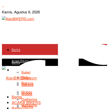
Kamis, Agustus 6, 2026
Berita
Acara Bikers
Berita
Acara Bikers
Balap
Balap
Baksos
Baksos
Mubes
Mubes
Berita
Gathering
ACARA BIKERS
Gathering
Touring
Balap