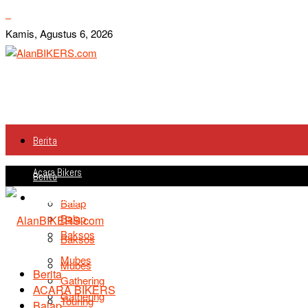
Kamis, Agustus 6, 2026
Berita
Acara Bikers
Berita
Acara Bikers
Balap
Balap
Baksos
Baksos
Mubes
Mubes
Berita
Gathering
ACARA BIKERS
Gathering
Touring
Balap