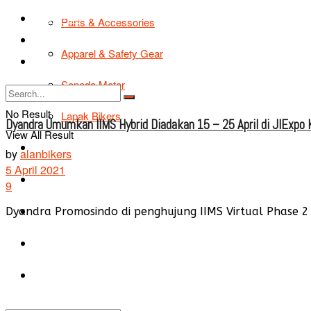
TIPS & TRIK
Parts & Accessories
Bikers Cars
Apparel & Safety Gear
Tentang Kami
Sepeda Motor
No Result
Lapak Bikers
Dyandra Umumkan IIMS Hybrid Diadakan 15 – 25 April di JIExpo
View All Result
Agenda
by
alanbikers
5 April 2021
Road Safety
9
TIPS & TRIK
Dyandra Promosindo di penghujung IIMS Virtual Phase 2 k
Bikers Cars
Tentang Kami