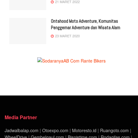
21 MARET 2022
Ontahood Moto Adventure, Komunitas
Penggemar Adventure dan Wisata Alam
23 MARET 2020
Media Partner
Jadwalbalap.com
|
Otoexpo.com
|
Motoresto.id
|
Ruangoto.com
|
WheelDrive
|
Gembelgaul.com
|
Bisnistime.com
|
Rodagilas.com
|