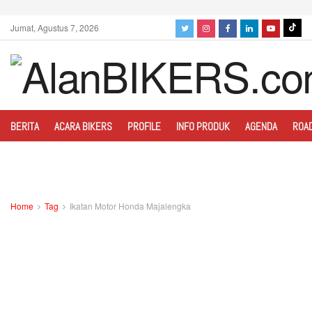
Jumat, Agustus 7, 2026
BERITA
ACARA BIKERS
PROFILE
INFO PRODUK
AGENDA
ROA
Home
Tag
Ikatan Motor Honda Majalengka