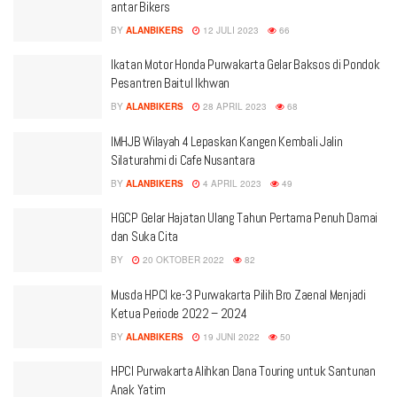
antar Bikers
BY
ALANBIKERS
12 JULI 2023
66
Ikatan Motor Honda Purwakarta Gelar Baksos di Pondok
Pesantren Baitul Ikhwan
BY
ALANBIKERS
28 APRIL 2023
68
IMHJB Wilayah 4 Lepaskan Kangen Kembali Jalin
Silaturahmi di Cafe Nusantara
BY
ALANBIKERS
4 APRIL 2023
49
HGCP Gelar Hajatan Ulang Tahun Pertama Penuh Damai
dan Suka Cita
BY
20 OKTOBER 2022
82
Musda HPCI ke-3 Purwakarta Pilih Bro Zaenal Menjadi
Ketua Periode 2022 – 2024
BY
ALANBIKERS
19 JUNI 2022
50
HPCI Purwakarta Alihkan Dana Touring untuk Santunan
Anak Yatim