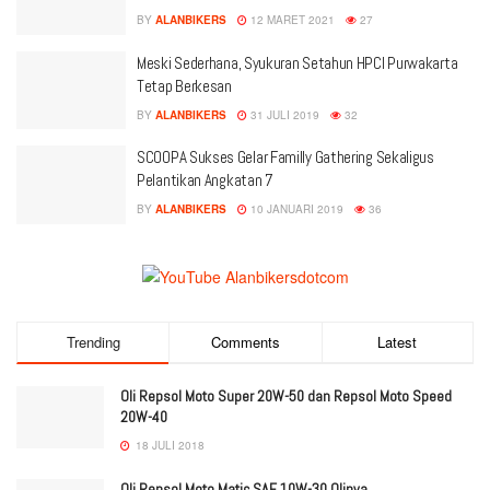
BY
ALANBIKERS
12 MARET 2021
27
Meski Sederhana, Syukuran Setahun HPCI Purwakarta
Tetap Berkesan
BY
ALANBIKERS
31 JULI 2019
32
SCOOPA Sukses Gelar Familly Gathering Sekaligus
Pelantikan Angkatan 7
BY
ALANBIKERS
10 JANUARI 2019
36
Trending
Comments
Latest
Oli Repsol Moto Super 20W-50 dan Repsol Moto Speed
20W-40
18 JULI 2018
Oli Repsol Moto Matic SAE 10W-30 Olinya