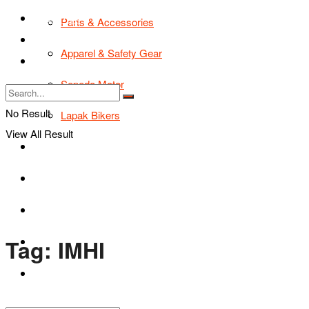
TIPS & TRIK
Parts & Accessories
Bikers Cars
Apparel & Safety Gear
Tentang Kami
Sepeda Motor
No Result
Lapak Bikers
View All Result
Agenda
Road Safety
TIPS & TRIK
Tag:
IMHI
Bikers Cars
Tentang Kami