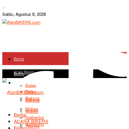
Sabtu, Agustus 8, 2026
Berita
Acara Bikers
Berita
Acara Bikers
Balap
Balap
Baksos
Baksos
Mubes
Mubes
Berita
Gathering
ACARA BIKERS
Gathering
Touring
Balap