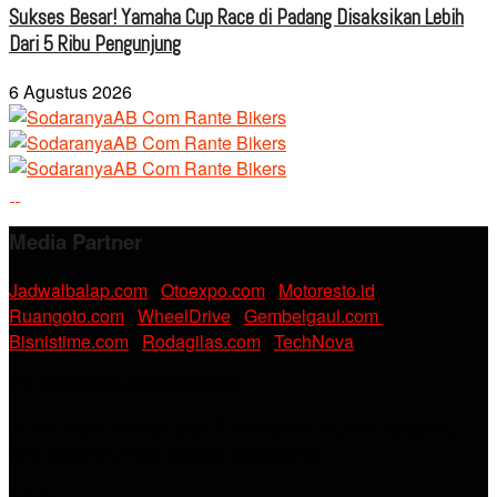
Sukses Besar! Yamaha Cup Race di Padang Disaksikan Lebih
Dari 5 Ribu Pengunjung
6 Agustus 2026
Media Partner
Jadwalbalap.com
|
Otoexpo.com
|
Motoresto.id
|
Ruangoto.com
|
WheelDrive
|
Gembelgaul.com
|
Bisnistime.com
|
Rodagilas.com
|
TechNova
PT. RAMDANI ABADI MEDIA
Jl. KH. Noer Alie Kp. Irian RT 07/02 No.44, Kel. Kebalen,
Kec. Babelan, Kab. Bekasi, Jawa Barat.
Email :