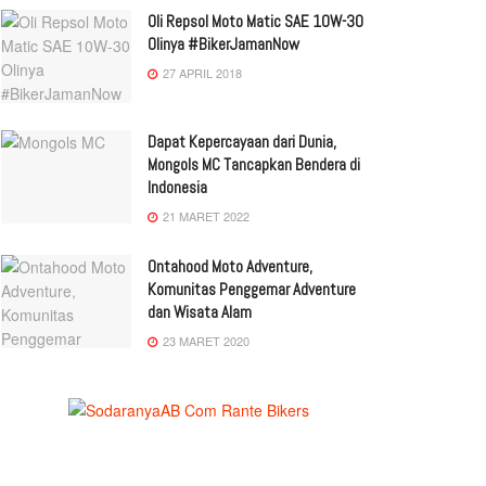
Oli Repsol Moto Matic SAE 10W-30
Olinya #BikerJamanNow
27 APRIL 2018
Dapat Kepercayaan dari Dunia,
Mongols MC Tancapkan Bendera di
Indonesia
21 MARET 2022
Ontahood Moto Adventure,
Komunitas Penggemar Adventure
dan Wisata Alam
23 MARET 2020