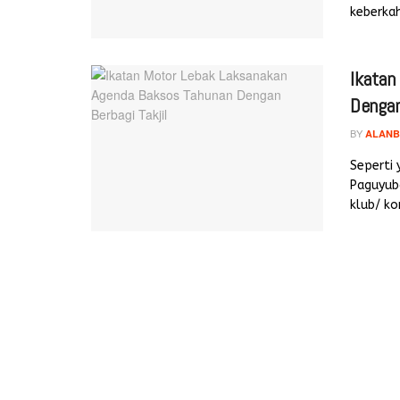
keberkah
Ikatan
Dengan
BY
ALANB
Seperti 
Paguyub
klub/ ko