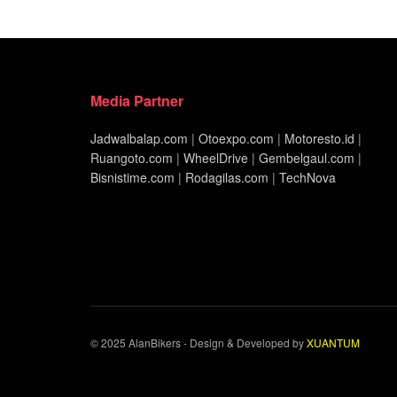
Media Partner
Jadwalbalap.com
|
Otoexpo.com
|
Motoresto.id
|
Ruangoto.com
|
WheelDrive
|
Gembelgaul.com
|
Bisnistime.com
|
Rodagilas.com
|
TechNova
© 2025 AlanBikers - Design & Developed by
XUANTUM