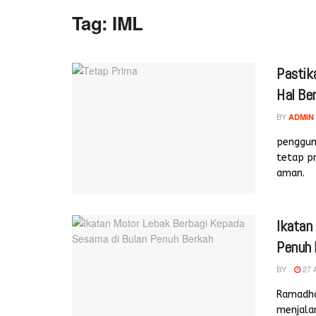
Tag:
IML
Pastik
Hal Ber
BY
ADMIN
penggun
tetap pr
aman.
Ikatan
Penuh 
BY
27 
Ramadha
menjala