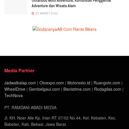
Ontahood Moto Adventure, Komunitas Penggemar
Adventure dan Wisata Alam
23 MARET 2020
Media Partner
Jadwalbalap.com
|
Otoexpo.com
|
Motoresto.id
|
Ruangoto.com
|
WheelDrive
|
Gembelgaul.com
|
Bisnistime.com
|
Rodagilas.com
|
TechNova
PT. RAMDANI ABADI MEDIA
Jl. KH. Noer Alie Kp. Irian RT 07/02 No.44, Kel. Kebalen, Kec.
Babelan, Kab. Bekasi, Jawa Barat.