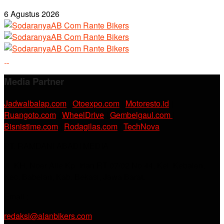
6 Agustus 2026
Media Partner
Jadwalbalap.com
|
Otoexpo.com
|
Motoresto.id
|
Ruangoto.com
|
WheelDrive
|
Gembelgaul.com
|
Bisnistime.com
|
Rodagilas.com
|
TechNova
PT. RAMDANI ABADI MEDIA
Jl. KH. Noer Alie Kp. Irian RT 07/02 No.44, Kel. Kebalen,
Kec. Babelan, Kab. Bekasi, Jawa Barat.
Email :
redaksi@alanbikers.com