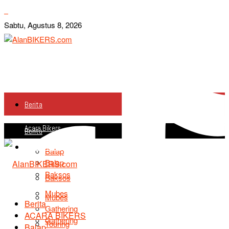
Sabtu, Agustus 8, 2026
Berita
Acara Bikers
Berita
Acara Bikers
Balap
Balap
Baksos
Baksos
Mubes
Mubes
Berita
Gathering
ACARA BIKERS
Gathering
Touring
Balap