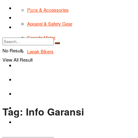
TIPS & TRIK
Parts & Accessories
Bikers Cars
Apparel & Safety Gear
Tentang Kami
Sepeda Motor
No Result
Lapak Bikers
View All Result
Agenda
Road Safety
TIPS & TRIK
Tag:
Info Garansi
Bikers Cars
Tentang Kami