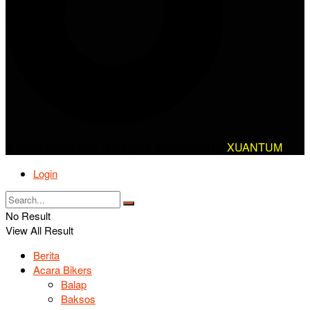
© 2025 AlanBikers - Design & Developed by
XUANTUM
Login
No Result
View All Result
Berita
Acara Bikers
Balap
Baksos