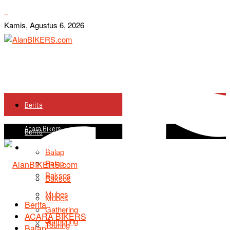
Kamis, Agustus 6, 2026
Berita
Acara Bikers
Berita
Acara Bikers
Balap
Balap
Baksos
Baksos
Mubes
Mubes
Berita
Gathering
ACARA BIKERS
Gathering
Touring
Balap