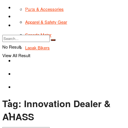
TIPS & TRIK
Parts & Accessories
Bikers Cars
Apparel & Safety Gear
Tentang Kami
Sepeda Motor
No Result
Lapak Bikers
View All Result
Agenda
Road Safety
TIPS & TRIK
Tag:
Innovation Dealer &
Bikers Cars
AHASS
Tentang Kami