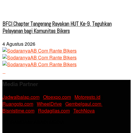
BFCI Chapter Tangerang Rayakan HUT Ke-9, Teguhkan
Pelayanan bagi Komunitas Bikers
4 Agustus 2026
Media Partner
Jadwalbalap.com
|
Otoexpo.com
|
Motoresto.id
|
Ruangoto.com
|
WheelDrive
|
Gembelgaul.com
|
Bisnistime.com
|
Rodagilas.com
|
TechNova
PT. RAMDANI ABADI MEDIA