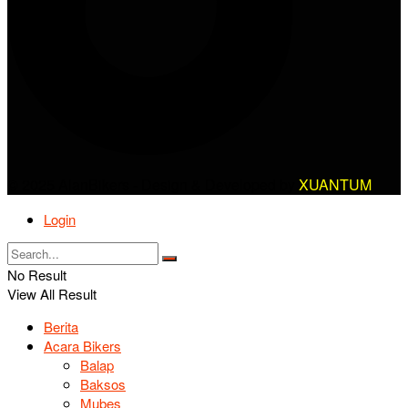
© 2025 AlanBikers - Design & Developed by
XUANTUM
Login
No Result
View All Result
Berita
Acara Bikers
Balap
Baksos
Mubes