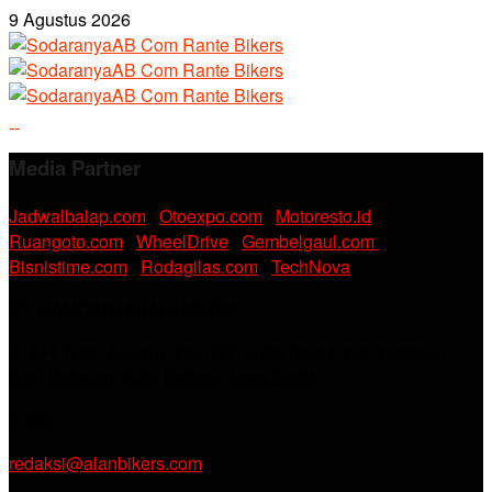
9 Agustus 2026
Media Partner
Jadwalbalap.com
|
Otoexpo.com
|
Motoresto.id
|
Ruangoto.com
|
WheelDrive
|
Gembelgaul.com
|
Bisnistime.com
|
Rodagilas.com
|
TechNova
PT. RAMDANI ABADI MEDIA
Jl. KH. Noer Alie Kp. Irian RT 07/02 No.44, Kel. Kebalen,
Kec. Babelan, Kab. Bekasi, Jawa Barat.
Email :
redaksi@alanbikers.com