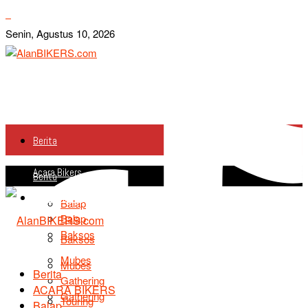
Senin, Agustus 10, 2026
Berita
Acara Bikers
Berita
Acara Bikers
Balap
Balap
Baksos
Baksos
Mubes
Mubes
Berita
Gathering
ACARA BIKERS
Gathering
Touring
Balap