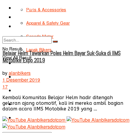
TIPS & TRIK
Parts & Accessories
Bikers Cars
Apparel & Safety Gear
Tentang Kami
Sepeda Motor
No Result
Lapak Bikers
Belajar Helm Tawarkan Poles Helm Bayar Suk-Suka di IIMS
View All Result
Motobike Expo 2019
Agenda
by
alanbikers
Road Safety
1 Desember 2019
17
TIPS & TRIK
Kembali Komunitas Belajar Helm hadir ditengah
gelaran ajang otomotif, kali ini mereka ambil bagian
Bikers Cars
dalam acara IIMS Motobike 2019 yang ...
Tentang Kami