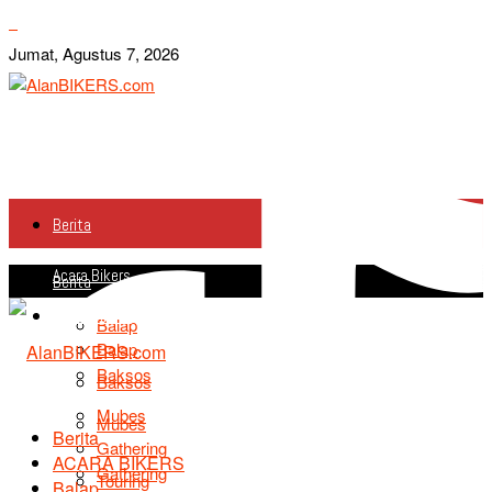
Jumat, Agustus 7, 2026
Berita
Acara Bikers
Berita
Acara Bikers
Balap
Balap
Baksos
Baksos
Mubes
Mubes
Berita
Gathering
ACARA BIKERS
Gathering
Touring
Balap