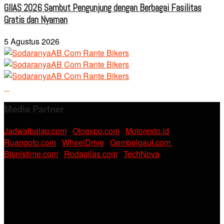
GIIAS 2026 Sambut Pengunjung dengan Berbagai Fasilitas
Gratis dan Nyaman
5 Agustus 2026
Media Partner
Jadwalbalap.com
|
Otoexpo.com
|
Motoresto.id
|
Ruangoto.com
|
WheelDrive
|
Gembelgaul.com
|
Bisnistime.com
|
Rodagilas.com
|
TechNova
PT. RAMDANI ABADI MEDIA
Jl. KH. Noer Alie Kp. Irian RT 07/02 No.44, Kel. Kebalen,
Kec. Babelan, Kab. Bekasi, Jawa Barat.
Email :