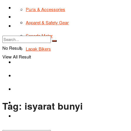
TIPS & TRIK
Parts & Accessories
Bikers Cars
Apparel & Safety Gear
Tentang Kami
Sepeda Motor
No Result
Lapak Bikers
View All Result
Agenda
Road Safety
TIPS & TRIK
Tag:
isyarat bunyi
Bikers Cars
Tentang Kami