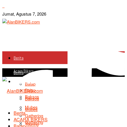
Jumat, Agustus 7, 2026
Berita
Acara Bikers
Berita
Acara Bikers
Balap
Balap
Baksos
Baksos
Mubes
Mubes
Berita
Gathering
ACARA BIKERS
Gathering
Touring
Balap