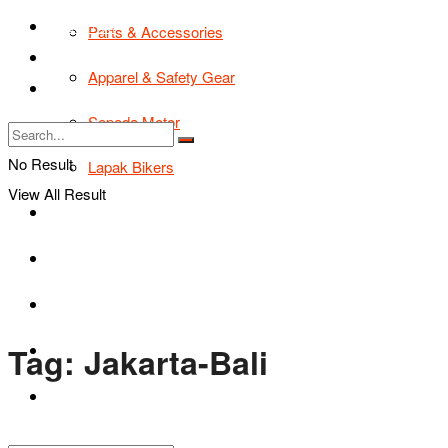
TIPS & TRIK
Parts & Accessories
Bikers Cars
Apparel & Safety Gear
Tentang Kami
Sepeda Motor
No Result
Lapak Bikers
View All Result
Agenda
Road Safety
TIPS & TRIK
Tag:
Jakarta-Bali
Bikers Cars
Tentang Kami