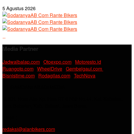
5 Agustus 2026
Media Partner
Jadwalbalap.com
|
Otoexpo.com
|
Motoresto.id
|
Ruangoto.com
|
WheelDrive
|
Gembelgaul.com
|
Bisnistime.com
|
Rodagilas.com
|
TechNova
PT. RAMDANI ABADI MEDIA
Jl. KH. Noer Alie Kp. Irian RT 07/02 No.44, Kel. Kebalen,
Kec. Babelan, Kab. Bekasi, Jawa Barat.
Email :
redaksi@alanbikers.com