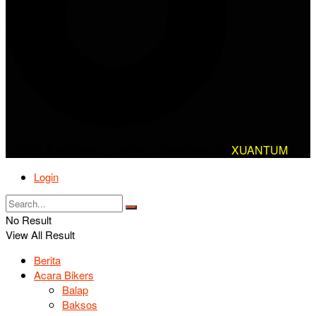
© 2025 AlanBikers - Design & Developed by
XUANTUM
Login
No Result
View All Result
Berita
Acara Bikers
Balap
Baksos