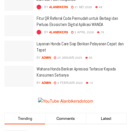
BY
ALANBIKERS
31 MEI 2026
48
Fitur QR Referral Code Permudah untuk Berbagi dan
Perluas Ekosistem Digital Aplikasi WANDA
BY
ALANBIKERS
5 APRIL 2026
76
Layanan Honda Care Siap Berikan Pelayanan Cepat dan
Tepat
BY
ADMIN
20 JANUARI 2025
65
Wahana Honda Berikan Apresiasi Terbesar Kepada
Konsumen Setianya
BY
ADMIN
9 FEBRUARI 2022
10
Trending
Comments
Latest