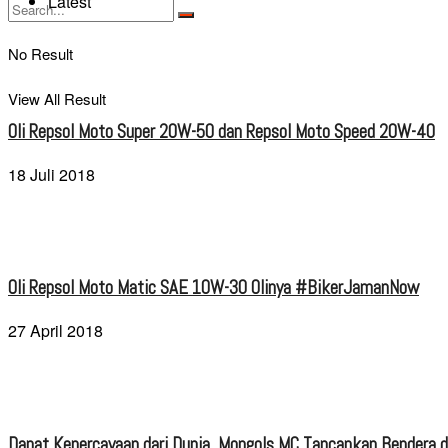
Latest
No Result
View All Result
Oli Repsol Moto Super 20W-50 dan Repsol Moto Speed 20W-40
18 Juli 2018
Oli Repsol Moto Matic SAE 10W-30 Olinya #BikerJamanNow
27 April 2018
Dapat Kepercayaan dari Dunia, Mongols MC Tancapkan Bendera di