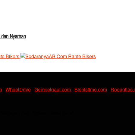
s dan Nyaman
m
|
WheelDrive
|
Gembelgaul.com
|
Bisnistime.com
|
Rodagilas
. Babelan, Kab. Bekasi, Jawa Barat.