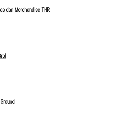
tas dan Merchandise THR
ro!
 Ground