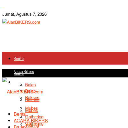
Jumat, Agustus 7, 2026
Berita
Acara Bikers
Berita
Acara Bikers
Balap
Balap
Baksos
Baksos
Mubes
Mubes
Berita
Gathering
ACARA BIKERS
Gathering
Touring
Balap