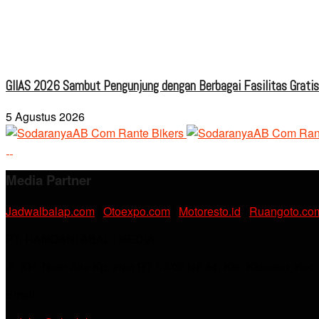
GIIAS 2026 Sambut Pengunjung dengan Berbagai Fasilitas Grati
5 Agustus 2026
Media Partner
Jadwalbalap.com
|
Otoexpo.com
|
Motoresto.id
|
Ruangoto.co
PT. RAMDANI ABADI MEDIA
Jl. KH. Noer Alie Kp. Irian RT 07/02 No.44, Kel. Kebalen, Kec
Email :