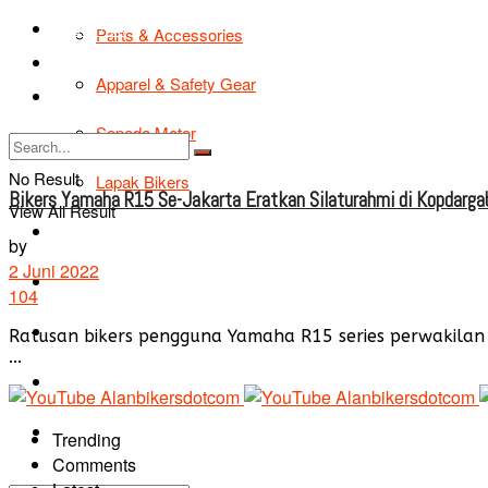
TIPS & TRIK
Parts & Accessories
Bikers Cars
Apparel & Safety Gear
Tentang Kami
Sepeda Motor
No Result
Lapak Bikers
Bikers Yamaha R15 Se-Jakarta Eratkan Silaturahmi di Kopdargab
View All Result
Agenda
by
2 Juni 2022
Road Safety
104
TIPS & TRIK
Ratusan bikers pengguna Yamaha R15 series perwakilan 
...
Bikers Cars
Tentang Kami
Trending
Comments