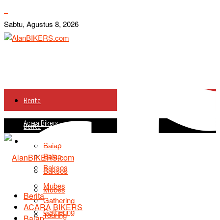
Sabtu, Agustus 8, 2026
Berita
Acara Bikers
Berita
Acara Bikers
Balap
Balap
Baksos
Baksos
Mubes
Mubes
Berita
Gathering
ACARA BIKERS
Gathering
Touring
Balap