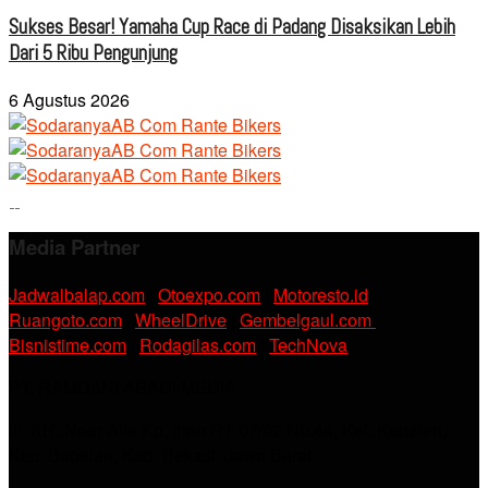
Sukses Besar! Yamaha Cup Race di Padang Disaksikan Lebih
Dari 5 Ribu Pengunjung
6 Agustus 2026
Media Partner
Jadwalbalap.com
|
Otoexpo.com
|
Motoresto.id
|
Ruangoto.com
|
WheelDrive
|
Gembelgaul.com
|
Bisnistime.com
|
Rodagilas.com
|
TechNova
PT. RAMDANI ABADI MEDIA
Jl. KH. Noer Alie Kp. Irian RT 07/02 No.44, Kel. Kebalen,
Kec. Babelan, Kab. Bekasi, Jawa Barat.