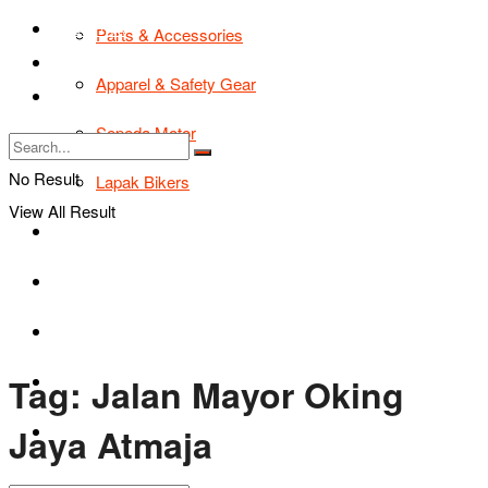
TIPS & TRIK
Parts & Accessories
Bikers Cars
Apparel & Safety Gear
Tentang Kami
Sepeda Motor
No Result
Lapak Bikers
View All Result
Agenda
Road Safety
TIPS & TRIK
Tag:
Jalan Mayor Oking
Bikers Cars
Jaya Atmaja
Tentang Kami