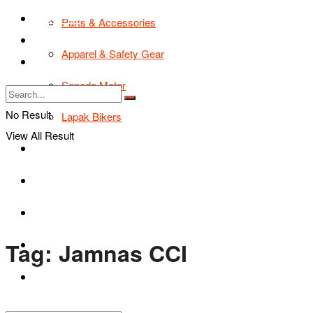
TIPS & TRIK
Parts & Accessories
Bikers Cars
Apparel & Safety Gear
Tentang Kami
Sepeda Motor
No Result
Lapak Bikers
View All Result
Agenda
Road Safety
TIPS & TRIK
Tag:
Jamnas CCI
Bikers Cars
Tentang Kami