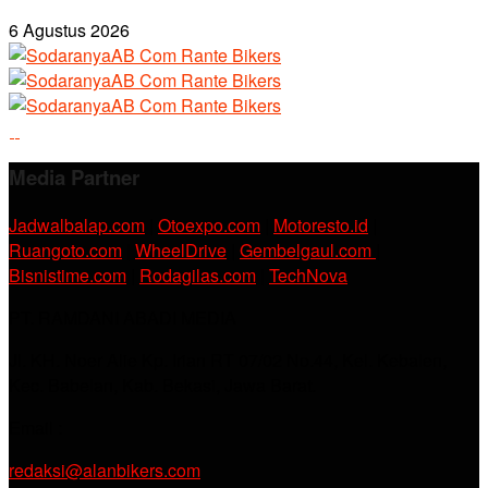
6 Agustus 2026
Media Partner
Jadwalbalap.com
|
Otoexpo.com
|
Motoresto.id
|
Ruangoto.com
|
WheelDrive
|
Gembelgaul.com
|
Bisnistime.com
|
Rodagilas.com
|
TechNova
PT. RAMDANI ABADI MEDIA
Jl. KH. Noer Alie Kp. Irian RT 07/02 No.44, Kel. Kebalen,
Kec. Babelan, Kab. Bekasi, Jawa Barat.
Email :
redaksi@alanbikers.com