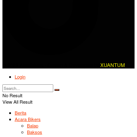
© 2025 AlanBikers - Design & Developed by
XUANTUM
Login
No Result
View All Result
Berita
Acara Bikers
Balap
Baksos