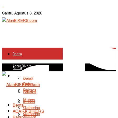
Sabtu, Agustus 8, 2026
Berita
Acara Bikers
Berita
Acara Bikers
Balap
Balap
Baksos
Baksos
Mubes
Mubes
Berita
Gathering
ACARA BIKERS
Gathering
Touring
Balap