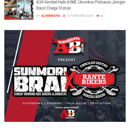
ALVA Kembali Hadir di IIMS, Umumkan Perluasan Jaringan
Boost Charge Station
BY
ALANBIKERS
16 FEBRUARI 2025
69