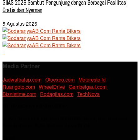
GIIAS 2026 Sambut Pengunjung dengan Berbagai Fasilitas
Gratis dan Nyaman
5 Agustus 2026
Media Partner
Jadwalbalap.com
|
Otoexpo.com
|
Motoresto.id
|
Ruangoto.com
|
WheelDrive
|
Gembelgaul.com
|
Bisnistime.com
|
Rodagilas.com
|
TechNova
PT. RAMDANI ABADI MEDIA
Jl. KH. Noer Alie Kp. Irian RT 07/02 No.44, Kel. Kebalen,
Kec. Babelan, Kab. Bekasi, Jawa Barat.
Email :