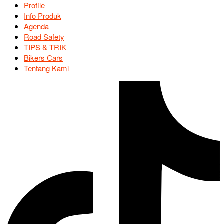
Profile
Info Produk
Agenda
Road Safety
TIPS & TRIK
Bikers Cars
Tentang Kami