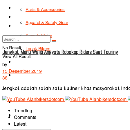
TIPS & TRIK
Parts & Accessories
Bikers Cars
Apparel & Safety Gear
Tentang Kami
Sepeda Motor
No Result
Lapak Bikers
Jengkol, Menu Wajib Anggota Robokop Riders Saat Touring
View All Result
Agenda
by
15 Desember 2019
Road Safety
38
TIPS & TRIK
Jengkol adalah salah satu kuliner khas masyarakat Ind
Bikers Cars
Trending
Tentang Kami
Comments
Latest