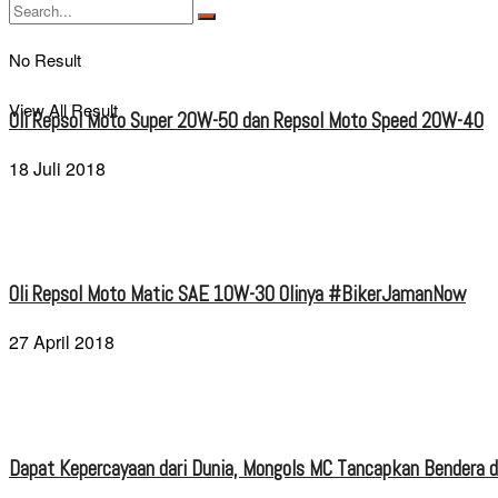
No Result
View All Result
Oli Repsol Moto Super 20W-50 dan Repsol Moto Speed 20W-40
18 Juli 2018
Oli Repsol Moto Matic SAE 10W-30 Olinya #BikerJamanNow
27 April 2018
Dapat Kepercayaan dari Dunia, Mongols MC Tancapkan Bendera di