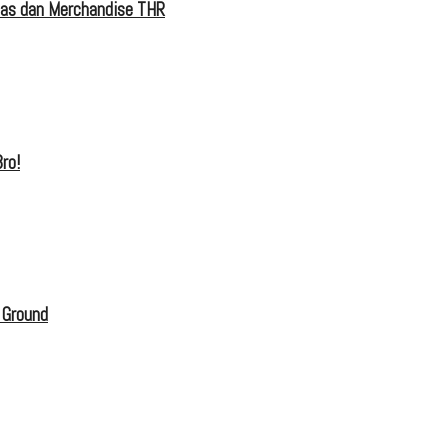
tas dan Merchandise THR
ro!
 Ground