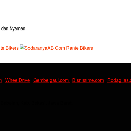
s dan Nyaman
m
|
WheelDrive
|
Gembelgaul.com
|
Bisnistime.com
|
Rodagilas
. Babelan, Kab. Bekasi, Jawa Barat.