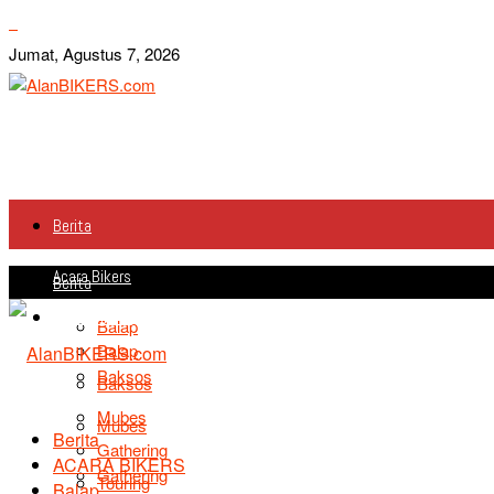
Jumat, Agustus 7, 2026
Berita
Acara Bikers
Berita
Acara Bikers
Balap
Balap
Baksos
Baksos
Mubes
Mubes
Berita
Gathering
ACARA BIKERS
Gathering
Touring
Balap