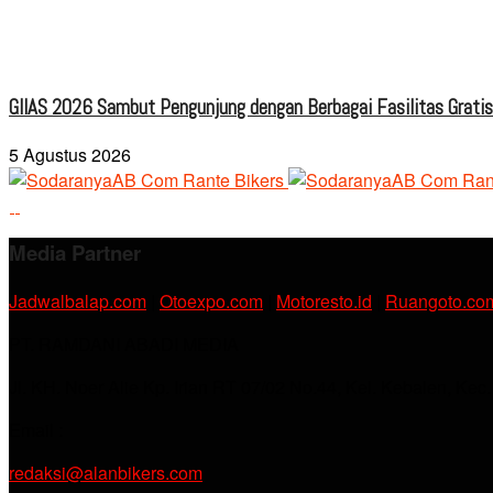
GIIAS 2026 Sambut Pengunjung dengan Berbagai Fasilitas Grati
5 Agustus 2026
Media Partner
Jadwalbalap.com
|
Otoexpo.com
|
Motoresto.id
|
Ruangoto.co
PT. RAMDANI ABADI MEDIA
Jl. KH. Noer Alie Kp. Irian RT 07/02 No.44, Kel. Kebalen, Kec
Email :
redaksi@alanbikers.com