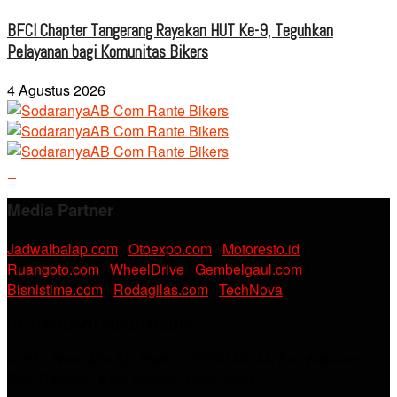
BFCI Chapter Tangerang Rayakan HUT Ke-9, Teguhkan
Pelayanan bagi Komunitas Bikers
4 Agustus 2026
Media Partner
Jadwalbalap.com
|
Otoexpo.com
|
Motoresto.id
|
Ruangoto.com
|
WheelDrive
|
Gembelgaul.com
|
Bisnistime.com
|
Rodagilas.com
|
TechNova
PT. RAMDANI ABADI MEDIA
Jl. KH. Noer Alie Kp. Irian RT 07/02 No.44, Kel. Kebalen,
Kec. Babelan, Kab. Bekasi, Jawa Barat.