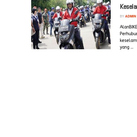
Kesela
BY
ADMIN
AlanBIK
Perhubu
keselam
yang ...