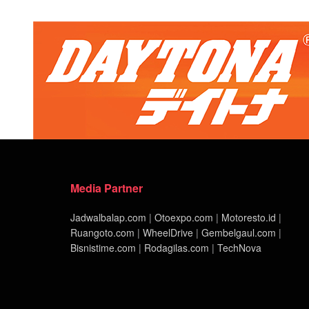
Media Partner
Jadwalbalap.com
|
Otoexpo.com
|
Motoresto.id
|
Ruangoto.com
|
WheelDrive
|
Gembelgaul.com
|
Bisnistime.com
|
Rodagilas.com
|
TechNova