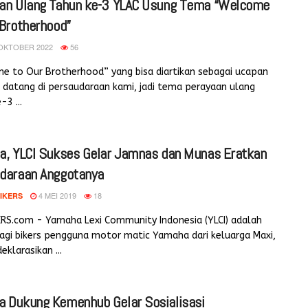
an Ulang Tahun ke-3 YLAC Usung Tema “Welcome
 Brotherhood”
OKTOBER 2022
56
e to Our Brotherhood” yang bisa diartikan sebagai ucapan
datang di persaudaraan kami, jadi tema perayaan ulang
-3 ...
a, YLCI Sukses Gelar Jamnas dan Munas Eratkan
daraan Anggotanya
4 MEI 2019
18
IKERS
ERS.com - Yamaha Lexi Community Indonesia (YLCI) adalah
agi bikers pengguna motor matic Yamaha dari keluarga Maxi,
eklarasikan ...
 Dukung Kemenhub Gelar Sosialisasi