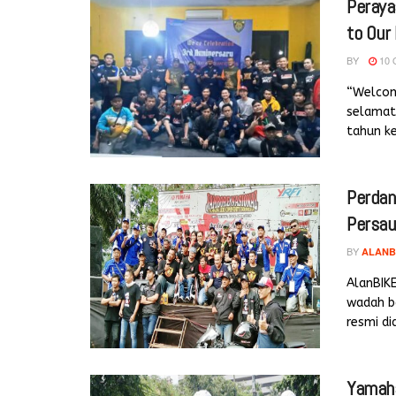
Peraya
to Our
BY
10 
“Welcom
selamat 
tahun ke
Perdan
Persau
BY
ALANB
AlanBIK
wadah b
resmi did
Yamaha