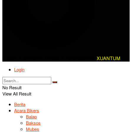
© 2025 AlanBikers - Design & Developed by
XUANTUM
Login
No Result
View All Result
Berita
Acara Bikers
Balap
Baksos
Mubes