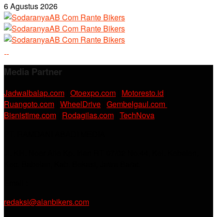
6 Agustus 2026
Media Partner
Jadwalbalap.com
|
Otoexpo.com
|
Motoresto.id
|
Ruangoto.com
|
WheelDrive
|
Gembelgaul.com
|
Bisnistime.com
|
Rodagilas.com
|
TechNova
PT. RAMDANI ABADI MEDIA
Jl. KH. Noer Alie Kp. Irian RT 07/02 No.44, Kel. Kebalen,
Kec. Babelan, Kab. Bekasi, Jawa Barat.
Email :
redaksi@alanbikers.com