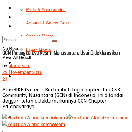
TIPS & TRIK
Parts & Accessories
Bikers Cars
Apparel & Safety Gear
Tentang Kami
Sepeda Motor
No Result
Lapak Bikers
GCN Palangkaraya Resmi Menusantara Usai Dideklarasikan
View All Result
Agenda
by
alanbikers
29 November 2018
Road Safety
21
TIPS & TRIK
AlanBIKERS.com - Bertambah lagi chapter dari GSX
Community Nusantara (GCN) di Indonesia, ini ditandai
dengan telah dideklarasikannya GCN Chapter
Bikers Cars
Palangkaraya ...
Tentang Kami