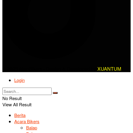
© 2025 AlanBikers - Design & Developed by
XUANTUM
Login
No Result
View All Result
Berita
Acara Bikers
Balap