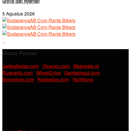
Gratis dan Nyaman
5 Agustus 2026
Media Partner
Jadwalbalap.com
|
Otoexpo.com
|
Motoresto.id
|
Ruangoto.com
|
WheelDrive
|
Gembelgaul.com
|
Bisnistime.com
|
Rodagilas.com
|
TechNova
PT. RAMDANI ABADI MEDIA
Jl. KH. Noer Alie Kp. Irian RT 07/02 No.44, Kel. Kebalen,
Kec. Babelan, Kab. Bekasi, Jawa Barat.
Email :