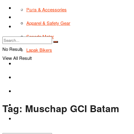
TIPS & TRIK
Parts & Accessories
Bikers Cars
Apparel & Safety Gear
Tentang Kami
Sepeda Motor
No Result
Lapak Bikers
View All Result
Agenda
Road Safety
TIPS & TRIK
Tag:
Muschap GCI Batam
Bikers Cars
Tentang Kami