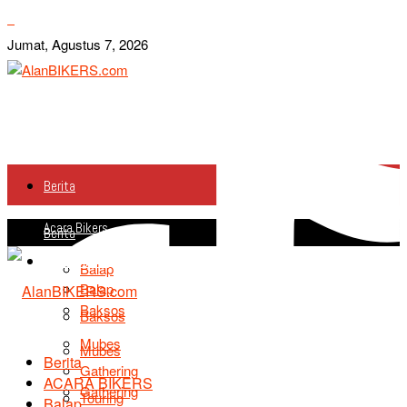
Jumat, Agustus 7, 2026
Berita
Acara Bikers
Berita
Acara Bikers
Balap
Balap
Baksos
Baksos
Mubes
Mubes
Berita
Gathering
ACARA BIKERS
Gathering
Touring
Balap