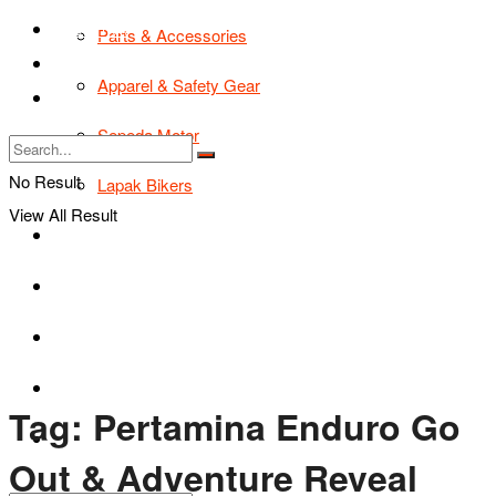
TIPS & TRIK
Parts & Accessories
Bikers Cars
Apparel & Safety Gear
Tentang Kami
Sepeda Motor
No Result
Lapak Bikers
View All Result
Agenda
Road Safety
TIPS & TRIK
Bikers Cars
Tag:
Pertamina Enduro Go
Tentang Kami
Out & Adventure Reveal