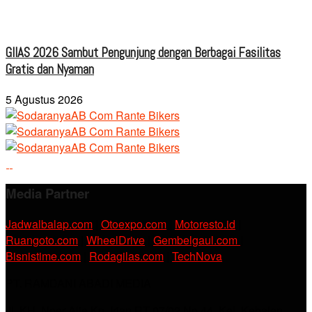
GIIAS 2026 Sambut Pengunjung dengan Berbagai Fasilitas
Gratis dan Nyaman
5 Agustus 2026
Media Partner
Jadwalbalap.com
|
Otoexpo.com
|
Motoresto.id
|
Ruangoto.com
|
WheelDrive
|
Gembelgaul.com
|
Bisnistime.com
|
Rodagilas.com
|
TechNova
PT. RAMDANI ABADI MEDIA
Jl. KH. Noer Alie Kp. Irian RT 07/02 No.44, Kel. Kebalen,