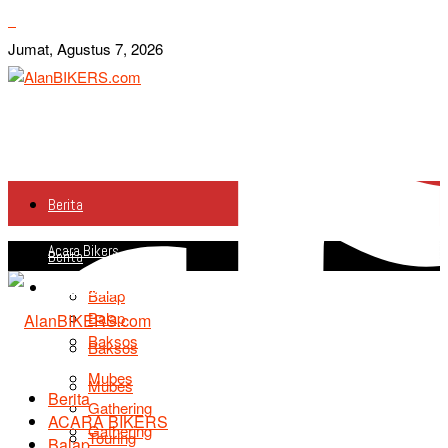
Jumat, Agustus 7, 2026
Berita
Acara Bikers
Berita
Acara Bikers
Balap
Balap
Baksos
Baksos
Mubes
Mubes
Berita
Gathering
ACARA BIKERS
Gathering
Touring
Balap