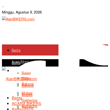
Minggu, Agustus 9, 2026
Berita
Acara Bikers
Berita
Acara Bikers
Balap
Balap
Baksos
Baksos
Mubes
Mubes
Berita
Gathering
ACARA BIKERS
Gathering
Touring
Balap