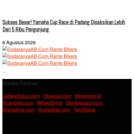
Sukses Besar! Yamaha Cup Race di Padang Disaksikan Lebih
Dari 5 Ribu Pengunjung
6 Agustus 2026
Media Partner
Jadwalbalap.com
|
Otoexpo.com
|
Motoresto.id
|
Ruangoto.com
|
WheelDrive
|
Gembelgaul.com
|
Bisnistime.com
|
Rodagilas.com
|
TechNova
PT. RAMDANI ABADI MEDIA
Jl. KH. Noer Alie Kp. Irian RT 07/02 No.44, Kel. Kebalen,