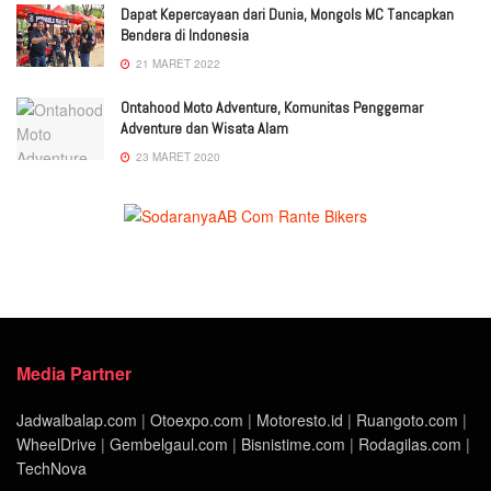
Dapat Kepercayaan dari Dunia, Mongols MC Tancapkan
Bendera di Indonesia
21 MARET 2022
Ontahood Moto Adventure, Komunitas Penggemar
Adventure dan Wisata Alam
23 MARET 2020
Media Partner
Jadwalbalap.com
|
Otoexpo.com
|
Motoresto.id
|
Ruangoto.com
|
WheelDrive
|
Gembelgaul.com
|
Bisnistime.com
|
Rodagilas.com
|
TechNova