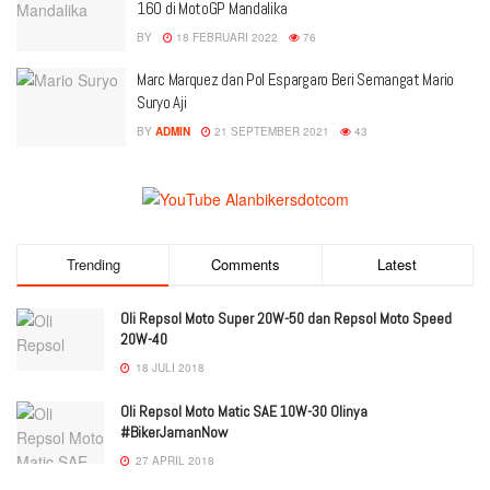
160 di MotoGP Mandalika
BY
18 FEBRUARI 2022
76
Marc Marquez dan Pol Espargaro Beri Semangat Mario
Suryo Aji
BY
ADMIN
21 SEPTEMBER 2021
43
Trending
Comments
Latest
Oli Repsol Moto Super 20W-50 dan Repsol Moto Speed
20W-40
18 JULI 2018
Oli Repsol Moto Matic SAE 10W-30 Olinya
#BikerJamanNow
27 APRIL 2018