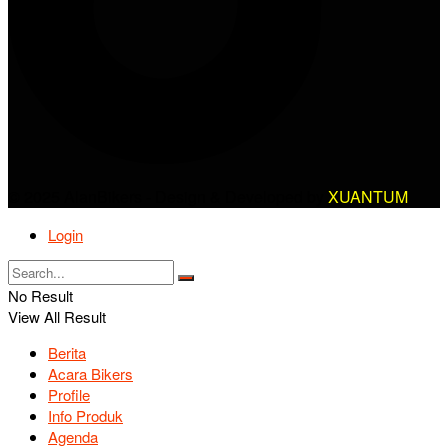
© 2025 AlanBikers - Design & Developed by
XUANTUM
Login
No Result
View All Result
Berita
Acara Bikers
Profile
Info Produk
Agenda