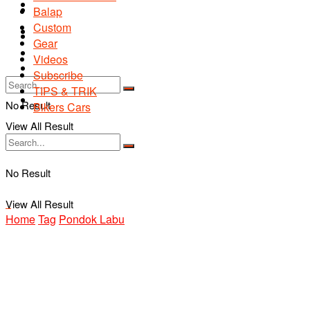
Road Safety
TIPS & TRIK
Balap
Custom
Bikers Cars
TIPS & TRIK
Gear
Tentang Kami
Videos
Bikers Cars
Subscribe
TIPS & TRIK
Tentang Kami
No Result
Bikers Cars
View All Result
No Result
View All Result
Home
Tag
Pondok Labu