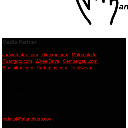
Media Partner
Jadwalbalap.com
|
Otoexpo.com
|
Motoresto.id
|
Ruangoto.com
|
WheelDrive
|
Gembelgaul.com
|
Bisnistime.com
|
Rodagilas.com
|
TechNova
PT. RAMDANI ABADI MEDIA
Jl. KH. Noer Alie Kp. Irian RT 07/02 No.44, Kel. Kebalen,
Kec. Babelan, Kab. Bekasi, Jawa Barat.
Email :
redaksi@alanbikers.com