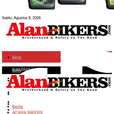
Sabtu, Agustus 8, 2026
Berita
Acara Bikers
Berita
Acara Bikers
Profile
Profile
Info Produk
Info Produk
Agenda
Agenda
Berita
Road Safety
ACARA BIKERS