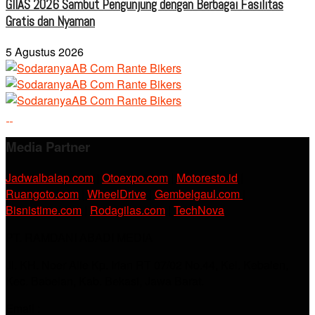
GIIAS 2026 Sambut Pengunjung dengan Berbagai Fasilitas
Gratis dan Nyaman
5 Agustus 2026
Media Partner
Jadwalbalap.com
|
Otoexpo.com
|
Motoresto.id
|
Ruangoto.com
|
WheelDrive
|
Gembelgaul.com
|
Bisnistime.com
|
Rodagilas.com
|
TechNova
PT. RAMDANI ABADI MEDIA
Jl. KH. Noer Alie Kp. Irian RT 07/02 No.44, Kel. Kebalen,
Kec. Babelan, Kab. Bekasi, Jawa Barat.
Email :