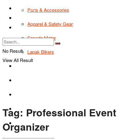
TIPS & TRIK
Parts & Accessories
Bikers Cars
Apparel & Safety Gear
Tentang Kami
Sepeda Motor
No Result
Lapak Bikers
View All Result
Agenda
Road Safety
TIPS & TRIK
Tag:
Professional Event
Bikers Cars
Organizer
Tentang Kami