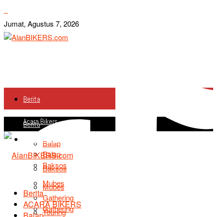
Jumat, Agustus 7, 2026
Berita
Acara Bikers
Berita
Acara Bikers
Balap
Balap
Baksos
Baksos
Mubes
Mubes
Berita
Gathering
ACARA BIKERS
Gathering
Touring
Balap