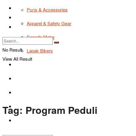
TIPS & TRIK
Parts & Accessories
Bikers Cars
Apparel & Safety Gear
Tentang Kami
Sepeda Motor
No Result
Lapak Bikers
View All Result
Agenda
Road Safety
TIPS & TRIK
Tag:
Program Peduli
Bikers Cars
Tentang Kami