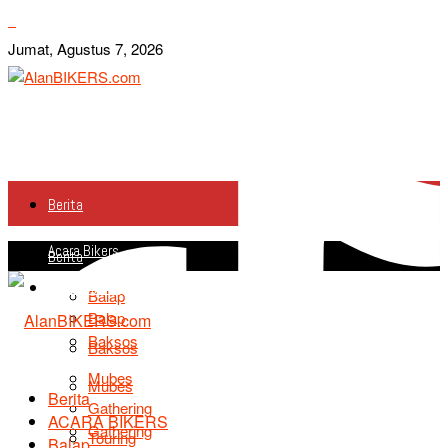
Jumat, Agustus 7, 2026
Berita
Acara Bikers
Berita
Acara Bikers
Balap
Balap
Baksos
Baksos
Mubes
Mubes
Berita
Gathering
ACARA BIKERS
Gathering
Touring
Balap