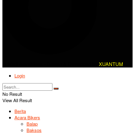
© 2025 AlanBikers - Design & Developed by
XUANTUM
Login
No Result
View All Result
Berita
Acara Bikers
Balap
Baksos