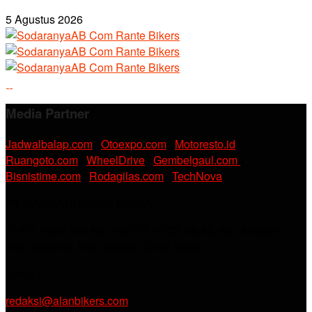
5 Agustus 2026
Media Partner
Jadwalbalap.com
|
Otoexpo.com
|
Motoresto.id
|
Ruangoto.com
|
WheelDrive
|
Gembelgaul.com
|
Bisnistime.com
|
Rodagilas.com
|
TechNova
PT. RAMDANI ABADI MEDIA
Jl. KH. Noer Alie Kp. Irian RT 07/02 No.44, Kel. Kebalen,
Kec. Babelan, Kab. Bekasi, Jawa Barat.
Email :
redaksi@alanbikers.com