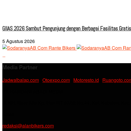
GIIAS 2026 Sambut Pengunjung dengan Berbagai Fasilitas Grati
5 Agustus 2026
Media Partner
Jadwalbalap.com
|
Otoexpo.com
|
Motoresto.id
|
Ruangoto.co
PT. RAMDANI ABADI MEDIA
Jl. KH. Noer Alie Kp. Irian RT 07/02 No.44, Kel. Kebalen, Kec
Email :
redaksi@alanbikers.com