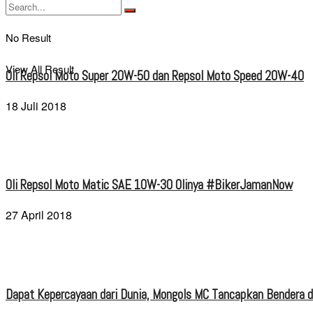
No Result
View All Result
Oli Repsol Moto Super 20W-50 dan Repsol Moto Speed 20W-40
18 Juli 2018
Oli Repsol Moto Matic SAE 10W-30 Olinya #BikerJamanNow
27 April 2018
Dapat Kepercayaan dari Dunia, Mongols MC Tancapkan Bendera di