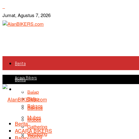
Jumat, Agustus 7, 2026
Berita
Acara Bikers
Berita
Acara Bikers
Balap
Balap
Baksos
Baksos
Mubes
Mubes
Berita
Gathering
ACARA BIKERS
Gathering
Touring
Balap