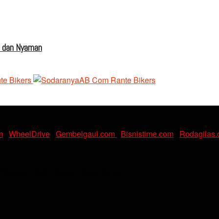
s dan Nyaman
m
|
WheelDrive
|
Gembelgaul.com
|
Bisnistime.com
|
Rodagilas
. Babelan, Kab. Bekasi, Jawa Barat.