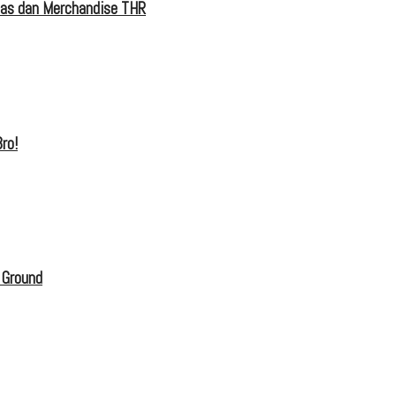
tas dan Merchandise THR
ro!
 Ground