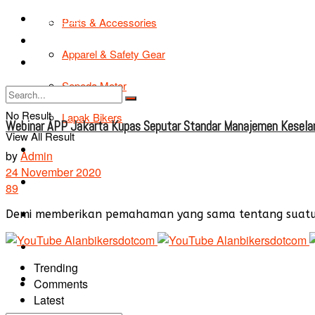
TIPS & TRIK
Parts & Accessories
Bikers Cars
Apparel & Safety Gear
Tentang Kami
Sepeda Motor
No Result
Lapak Bikers
Webinar APP Jakarta Kupas Seputar Standar Manajemen Kesela
View All Result
Agenda
by
Admin
24 November 2020
Road Safety
89
TIPS & TRIK
Demi memberikan pemahaman yang sama tentang suatu s
Bikers Cars
Trending
Tentang Kami
Comments
Latest