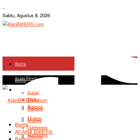
Sabtu, Agustus 8, 2026
Berita
Acara Bikers
Berita
Acara Bikers
Balap
Balap
Baksos
Baksos
Mubes
Mubes
Berita
Gathering
ACARA BIKERS
Gathering
Touring
Balap