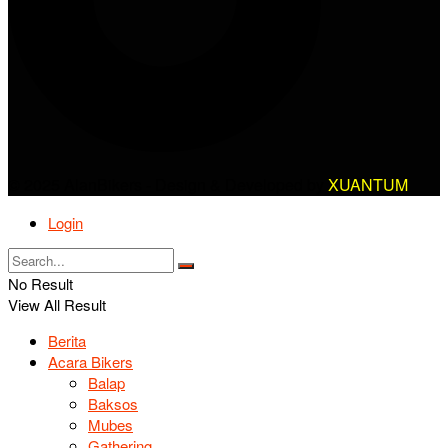
© 2025 AlanBikers - Design & Developed by
XUANTUM
Login
No Result
View All Result
Berita
Acara Bikers
Balap
Baksos
Mubes
Gathering