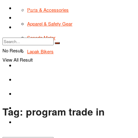
TIPS & TRIK
Parts & Accessories
Bikers Cars
Apparel & Safety Gear
Tentang Kami
Sepeda Motor
No Result
Lapak Bikers
View All Result
Agenda
Road Safety
TIPS & TRIK
Tag:
program trade in
Bikers Cars
Tentang Kami