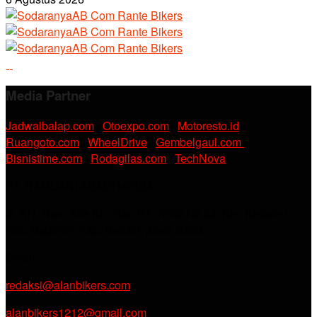
Media Partner
Jadwalbalap.com
|
Otoexpo.com
|
Motoresto.id
|
Ruangoto.com
|
WheelDrive
|
Gembelgaul.com
|
Bisnistime.com
|
Rodagilas.com
|
TechNova
PT. RAMDANI ABADI MEDIA
Jl. KH. Noer Alie Kp. Irian RT 07/02 No.44, Kel. Kebalen,
Kec. Babelan, Kab. Bekasi, Jawa Barat.
Email :
redaksi@alanbikers.com
alanbikers1212@gmail.com