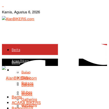
Kamis, Agustus 6, 2026
Berita
Acara Bikers
Berita
Acara Bikers
Balap
Balap
Baksos
Baksos
Mubes
Mubes
Berita
Gathering
ACARA BIKERS
Gathering
Touring
Balap