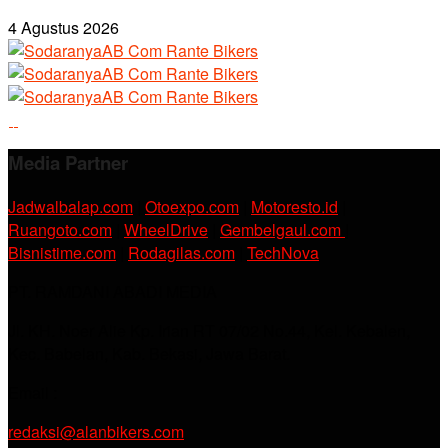
4 Agustus 2026
Media Partner
Jadwalbalap.com
|
Otoexpo.com
|
Motoresto.id
|
Ruangoto.com
|
WheelDrive
|
Gembelgaul.com
|
Bisnistime.com
|
Rodagilas.com
|
TechNova
PT. RAMDANI ABADI MEDIA
Jl. KH. Noer Alie Kp. Irian RT 07/02 No.44, Kel. Kebalen,
Kec. Babelan, Kab. Bekasi, Jawa Barat.
Email :
redaksi@alanbikers.com