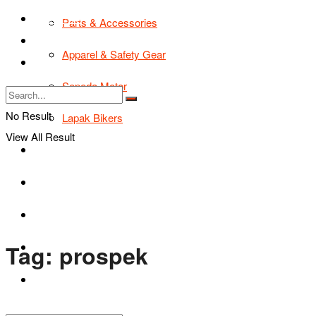
TIPS & TRIK
Parts & Accessories
Bikers Cars
Apparel & Safety Gear
Tentang Kami
Sepeda Motor
No Result
Lapak Bikers
View All Result
Agenda
Road Safety
TIPS & TRIK
Tag:
prospek
Bikers Cars
Tentang Kami