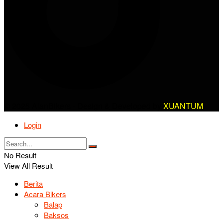
© 2025 AlanBikers - Design & Developed by
XUANTUM
Login
No Result
View All Result
Berita
Acara Bikers
Balap
Baksos