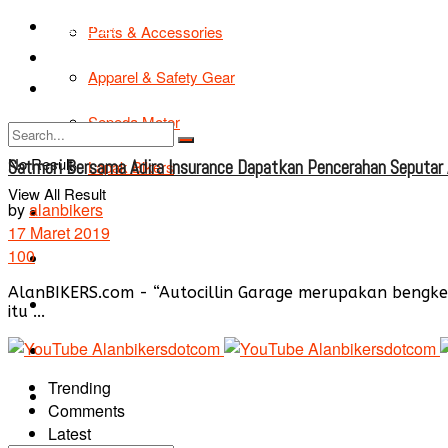
TIPS & TRIK
Parts & Accessories
Bikers Cars
Apparel & Safety Gear
Tentang Kami
Sepeda Motor
No Result
Satmori Bersama Adira Insurance Dapatkan Pencerahan Seputar A
Lapak Bikers
View All Result
by
alanbikers
Agenda
17 Maret 2019
100
Road Safety
AlanBIKERS.com - “Autocillin Garage merupakan bengkel 
TIPS & TRIK
itu ...
Bikers Cars
Trending
Tentang Kami
Comments
Latest