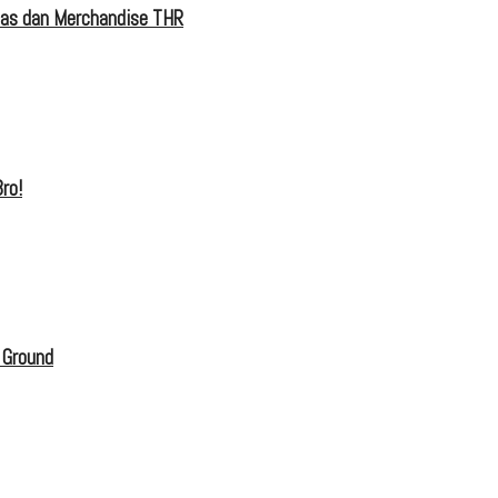
tas dan Merchandise THR
ro!
 Ground