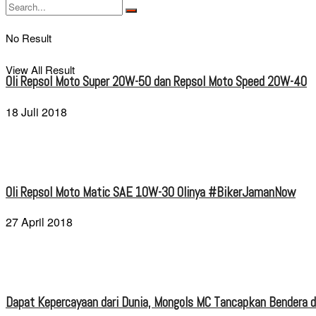
No Result
View All Result
Oli Repsol Moto Super 20W-50 dan Repsol Moto Speed 20W-40
18 Juli 2018
Oli Repsol Moto Matic SAE 10W-30 Olinya #BikerJamanNow
27 April 2018
Dapat Kepercayaan dari Dunia, Mongols MC Tancapkan Bendera di