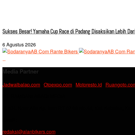
Sukses Besar! Yamaha Cup Race di Padang Disaksikan Lebih Dari
6 Agustus 2026
Media Partner
Jadwalbalap.com
|
Otoexpo.com
|
Motoresto.id
|
Ruangoto.co
PT. RAMDANI ABADI MEDIA
Jl. KH. Noer Alie Kp. Irian RT 07/02 No.44, Kel. Kebalen, Kec
Email :
redaksi@alanbikers.com