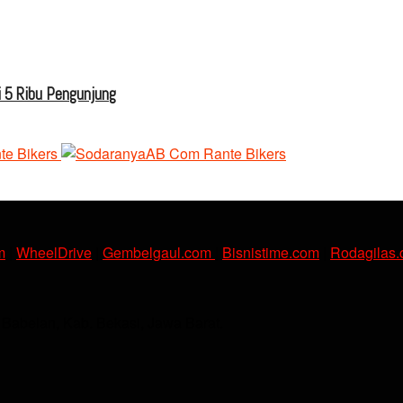
 5 Ribu Pengunjung
m
|
WheelDrive
|
Gembelgaul.com
|
Bisnistime.com
|
Rodagilas
. Babelan, Kab. Bekasi, Jawa Barat.