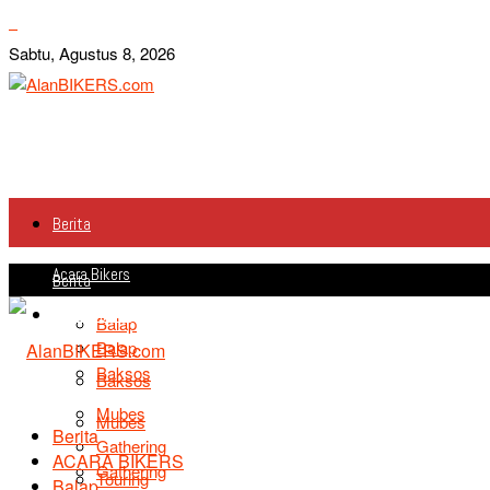
Sabtu, Agustus 8, 2026
Berita
Acara Bikers
Berita
Acara Bikers
Balap
Balap
Baksos
Baksos
Mubes
Mubes
Berita
Gathering
ACARA BIKERS
Gathering
Touring
Balap