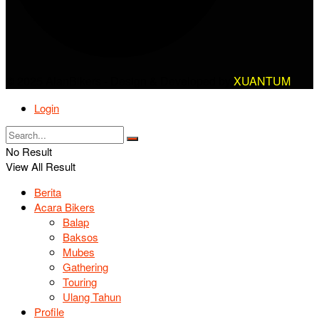
© 2025 AlanBikers - Design & Developed by
XUANTUM
Login
No Result
View All Result
Berita
Acara Bikers
Balap
Baksos
Mubes
Gathering
Touring
Ulang Tahun
Profile