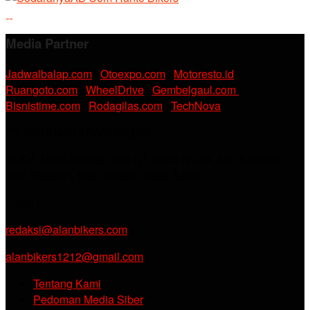
Media Partner
Jadwalbalap.com
|
Otoexpo.com
|
Motoresto.id
|
Ruangoto.com
|
WheelDrive
|
Gembelgaul.com
|
Bisnistime.com
|
Rodagilas.com
|
TechNova
PT. RAMDANI ABADI MEDIA
Jl. KH. Noer Alie Kp. Irian RT 07/02 No.44, Kel. Kebalen,
Kec. Babelan, Kab. Bekasi, Jawa Barat.
Email :
redaksi@alanbikers.com
alanbikers1212@gmail.com
Tentang Kami
Pedoman Media Siber