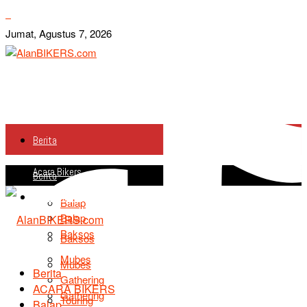
Jumat, Agustus 7, 2026
Berita
Acara Bikers
Berita
Acara Bikers
Balap
Balap
Baksos
Baksos
Mubes
Mubes
Berita
Gathering
ACARA BIKERS
Gathering
Touring
Balap