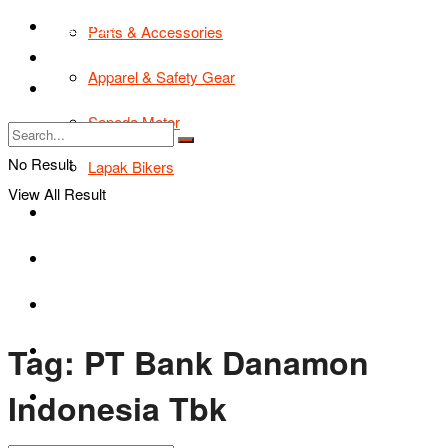
TIPS & TRIK
Parts & Accessories
Bikers Cars
Apparel & Safety Gear
Tentang Kami
Sepeda Motor
No Result
Lapak Bikers
View All Result
Agenda
Road Safety
TIPS & TRIK
Tag:
PT Bank Danamon
Bikers Cars
Indonesia Tbk
Tentang Kami