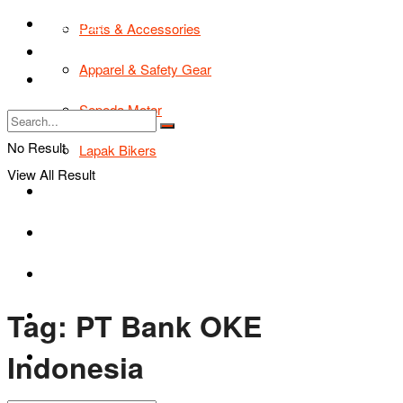
TIPS & TRIK
Parts & Accessories
Bikers Cars
Apparel & Safety Gear
Tentang Kami
Sepeda Motor
No Result
Lapak Bikers
View All Result
Agenda
Road Safety
TIPS & TRIK
Tag:
PT Bank OKE
Bikers Cars
Indonesia
Tentang Kami