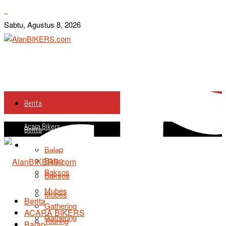
Sabtu, Agustus 8, 2026
Berita
Acara Bikers
Berita
Acara Bikers
Balap
Balap
Baksos
Baksos
Mubes
Mubes
Berita
Gathering
ACARA BIKERS
Gathering
Touring
Balap