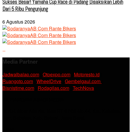
Sukses Besar! Yamaha Cup Race di Padang Disaksikan Lebih
Dari 5 Ribu Pengunjung
6 Agustus 2026
Media Partner
Jadwalbalap.com
|
Otoexpo.com
|
Motoresto.id
|
Ruangoto.com
|
WheelDrive
|
Gembelgaul.com
|
Bisnistime.com
|
Rodagilas.com
|
TechNova
PT. RAMDANI ABADI MEDIA
Jl. KH. Noer Alie Kp. Irian RT 07/02 No.44, Kel. Kebalen,
Kec. Babelan, Kab. Bekasi, Jawa Barat.
Email :