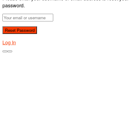
password.
Log In