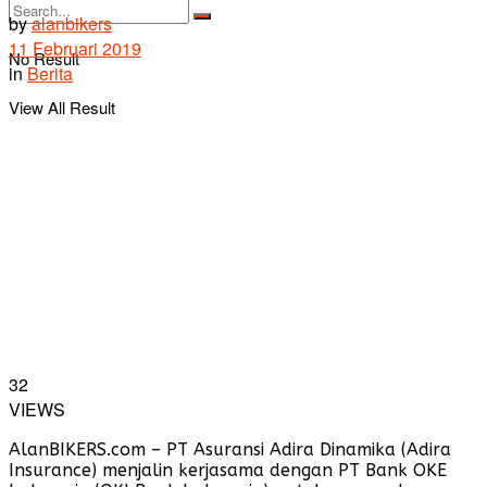
by
alanbikers
11 Februari 2019
No Result
in
Berita
View All Result
32
VIEWS
AlanBIKERS.com – PT Asuransi Adira Dinamika (Adira
Insurance) menjalin kerjasama dengan PT Bank OKE