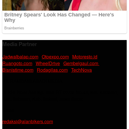
Media Partner
Jadwalbalap.com
|
Otoexpo.com
|
Motoresto.id
|
Ruangoto.com
|
WheelDrive
|
Gembelgaul.com
|
Bisnistime.com
|
Rodagilas.com
|
TechNova
PT. RAMDANI ABADI MEDIA
Jl. KH. Noer Alie Kp. Irian RT 07/02 No.44, Kel. Kebalen,
Kec. Babelan, Kab. Bekasi, Jawa Barat.
Email :
redaksi@alanbikers.com