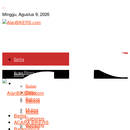
Minggu, Agustus 9, 2026
Berita
Acara Bikers
Berita
Acara Bikers
Balap
Balap
Baksos
Baksos
Mubes
Mubes
Berita
Gathering
ACARA BIKERS
Gathering
Touring
Balap