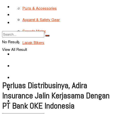
TIPS & TRIK
Parts & Accessories
Bikers Cars
Apparel & Safety Gear
Tentang Kami
Sepeda Motor
No Result
Lapak Bikers
View All Result
Agenda
Road Safety
TIPS & TRIK
Perluas Distribusinya, Adira
Bikers Cars
Insurance Jalin Kerjasama Dengan
Tentang Kami
PT Bank OKE Indonesia