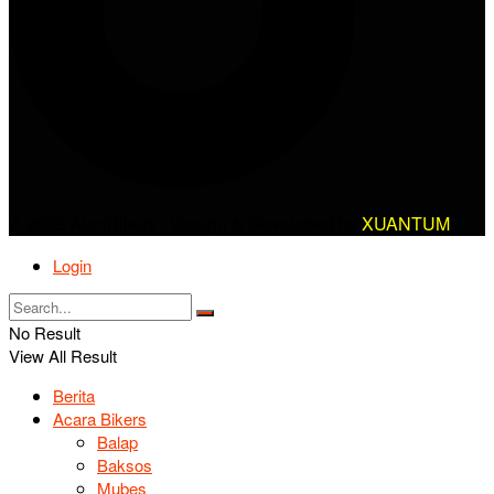
© 2025 AlanBikers - Design & Developed by
XUANTUM
Login
No Result
View All Result
Berita
Acara Bikers
Balap
Baksos
Mubes