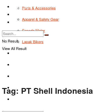
TIPS & TRIK
Parts & Accessories
Bikers Cars
Apparel & Safety Gear
Tentang Kami
Sepeda Motor
No Result
Lapak Bikers
View All Result
Agenda
Road Safety
TIPS & TRIK
Tag:
PT Shell Indonesia
Bikers Cars
Tentang Kami