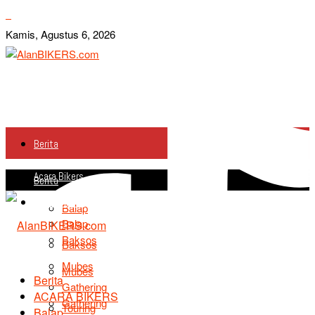
Kamis, Agustus 6, 2026
Berita
Acara Bikers
Berita
Acara Bikers
Balap
Balap
Baksos
Baksos
Mubes
Mubes
Berita
Gathering
ACARA BIKERS
Gathering
Touring
Balap