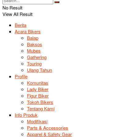
No Result
View All Result
Berita
Acara Bikers
Balap
Baksos
Mubes
Gathering
Touring
Ulang Tahun
Profile
Komunitas
Lady Biker
Figur Biker
Tokoh Bikers
Tentang Kami
Info Produk
Modifikasi
Parts & Accessories
Apparel & Safety Gear