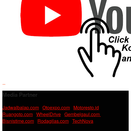
Media Partner
Jadwalbalap.com
|
Otoexpo.com
|
Motoresto.id
|
Ruangoto.com
|
WheelDrive
|
Gembelgaul.com
|
Bisnistime.com
|
Rodagilas.com
|
TechNova