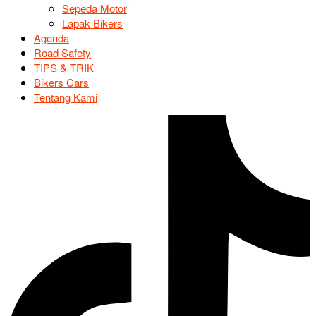
Sepeda Motor
Lapak Bikers
Agenda
Road Safety
TIPS & TRIK
Bikers Cars
Tentang Kami