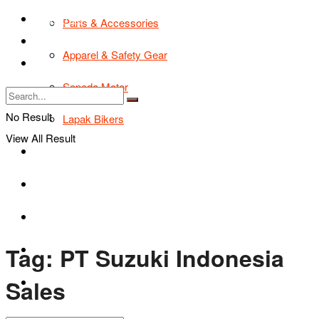
TIPS & TRIK
Parts & Accessories
Bikers Cars
Apparel & Safety Gear
Tentang Kami
Sepeda Motor
No Result
Lapak Bikers
View All Result
Agenda
Road Safety
TIPS & TRIK
Tag:
PT Suzuki Indonesia
Bikers Cars
Sales
Tentang Kami