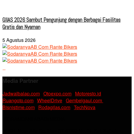
GIIAS 2026 Sambut Pengunjung dengan Berbagai Fasilitas
Gratis dan Nyaman
5 Agustus 2026
Media Partner
Jadwalbalap.com
|
Otoexpo.com
|
Motoresto.id
|
Ruangoto.com
|
WheelDrive
|
Gembelgaul.com
|
Bisnistime.com
|
Rodagilas.com
|
TechNova
PT. RAMDANI ABADI MEDIA
Jl. KH. Noer Alie Kp. Irian RT 07/02 No.44, Kel. Kebalen,