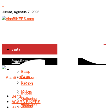
Jumat, Agustus 7, 2026
Berita
Acara Bikers
Berita
Acara Bikers
Balap
Balap
Baksos
Baksos
Mubes
Mubes
Berita
Gathering
ACARA BIKERS
Gathering
Touring
Balap