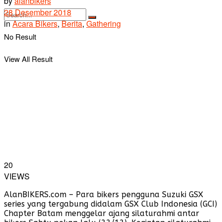
by
alanbikers
28 Desember 2018
in
Acara Bikers
,
Berita
,
Gathering
No Result
View All Result
20
VIEWS
AlanBIKERS.com – Para bikers pengguna Suzuki GSX
series yang tergabung didalam GSX Club Indonesia (GCI)
Chapter Batam menggelar ajang silaturahmi antar