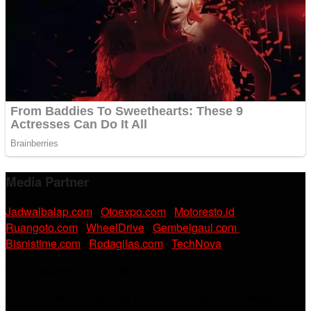
Media Partner
Jadwalbalap.com
|
Otoexpo.com
|
Motoresto.id
|
Ruangoto.com
|
WheelDrive
|
Gembelgaul.com
|
Bisnistime.com
|
Rodagilas.com
|
TechNova
PT. RAMDANI ABADI MEDIA
Jl. KH. Noer Alie Kp. Irian RT 07/02 No.44, Kel. Kebalen,