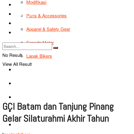
Modifikasi
Road Safety
TIPS & TRIK
Parts & Accessories
Bikers Cars
Apparel & Safety Gear
Tentang Kami
Sepeda Motor
No Result
Lapak Bikers
View All Result
Agenda
Road Safety
TIPS & TRIK
GCI Batam dan Tanjung Pinang
Bikers Cars
Gelar Silaturahmi Akhir Tahun
Tentang Kami