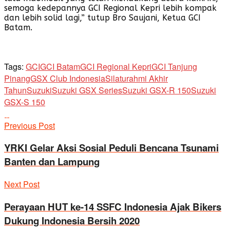
semoga kedepannya GCI Regional Kepri lebih kompak
dan lebih solid lagi,” tutup Bro Saujani, Ketua GCI
Batam.
Tags:
GCI
GCI Batam
GCI Regional Kepri
GCI Tanjung
Pinang
GSX Club Indonesia
Silaturahmi Akhir
Tahun
Suzuki
Suzuki GSX Series
Suzuki GSX-R 150
Suzuki
GSX-S 150
Previous Post
YRKI Gelar Aksi Sosial Peduli Bencana Tsunami
Banten dan Lampung
Next Post
Perayaan HUT ke-14 SSFC Indonesia Ajak Bikers
Dukung Indonesia Bersih 2020