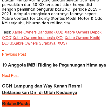
Dalam Munas XOI III yang dihadiri sekitar 500 riders
perwakilan dari 40 XO tersebut tidak hanya diisi
dengan pemilihan pengurus baru XOI periode 2019 –
2021, adapula rangkaian acaranya lainnya seperti
Xabre Contest for Charity (Kontes Modif Motor & Odo
KM terjauh), hiburan dan rolling city.
Tags:
Xabre Owners Bandung (XOB)
Xabre Owners Depok
(XOD)
Xabre Owners Indonesia (XOI)
Xabre Owners Kediri
(XOKI)
Xabre Owners Surabaya (XOS)
Previous Post
19 Anggota IMBI Riding ke Pegunungan Himalaya
Next Post
GCN Lampung dan Way Kanan Resmi
Deklarasikan Diri di Ultah Keduanya
Related
Posts