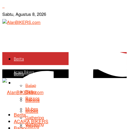
Sabtu, Agustus 8, 2026
Berita
Acara Bikers
Berita
Acara Bikers
Balap
Balap
Baksos
Baksos
Mubes
Mubes
Berita
Gathering
ACARA BIKERS
Gathering
Touring
Balap