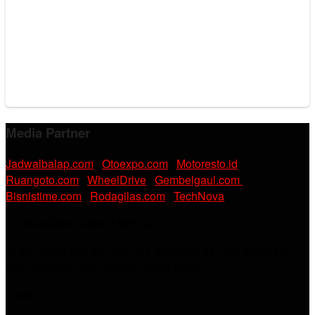
Media Partner
Jadwalbalap.com
|
Otoexpo.com
|
Motoresto.id
|
Ruangoto.com
|
WheelDrive
|
Gembelgaul.com
|
Bisnistime.com
|
Rodagilas.com
|
TechNova
PT. RAMDANI ABADI MEDIA
Jl. KH. Noer Alie Kp. Irian RT 07/02 No.44, Kel. Kebalen,
Kec. Babelan, Kab. Bekasi, Jawa Barat.
Email :