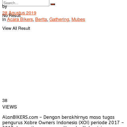
by
28 Agustus 2019
No Result
in
Acara Bikers
,
Berita
,
Gathering
,
Mubes
View All Result
38
VIEWS
AlanBIKERS.com – Dengan berakhirnya masa tugas
pengurus Xabre Owners Indonesia (XOI) periode 2017 –