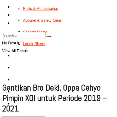
TIPS & TRIK
Parts & Accessories
Bikers Cars
Apparel & Safety Gear
Tentang Kami
Sepeda Motor
No Result
Lapak Bikers
View All Result
Agenda
Road Safety
TIPS & TRIK
Gantikan Bro Deki, Oppa Cahyo
Bikers Cars
Pimpin XOI untuk Periode 2019 –
Tentang Kami
2021