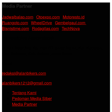
Media Partner
Jadwalbalap.com
|
Otoexpo.com
|
Motoresto.id
|
Ruangoto.com
|
WheelDrive
|
Gembelgaul.com
|
Bisnistime.com
|
Rodagilas.com
|
TechNova
PT. RAMDANI ABADI MEDIA
Jl. KH. Noer Alie Kp. Irian RT 07/02 No.44, Kel. Kebalen,
Kec. Babelan, Kab. Bekasi, Jawa Barat.
Email :
redaksi@alanbikers.com
alanbikers1212@gmail.com
Tentang Kami
Pedoman Media Siber
Media Partner