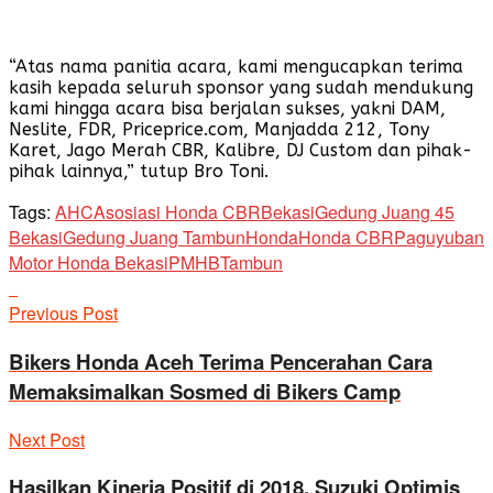
“Atas nama panitia acara, kami mengucapkan terima
kasih kepada seluruh sponsor yang sudah mendukung
kami hingga acara bisa berjalan sukses, yakni DAM,
Neslite, FDR, Priceprice.com, Manjadda 212, Tony
Karet, Jago Merah CBR, Kalibre, DJ Custom dan pihak-
pihak lainnya,” tutup Bro Toni.
Tags:
AHC
Asosiasi Honda CBR
Bekasi
Gedung Juang 45
Bekasi
Gedung Juang Tambun
Honda
Honda CBR
Paguyuban
Motor Honda Bekasi
PMHB
Tambun
Previous Post
Bikers Honda Aceh Terima Pencerahan Cara
Memaksimalkan Sosmed di Bikers Camp
Next Post
Hasilkan Kinerja Positif di 2018, Suzuki Optimis