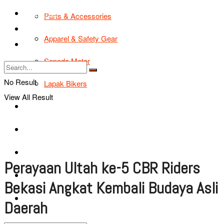
TIPS & TRIK
Parts & Accessories
Bikers Cars
Apparel & Safety Gear
Tentang Kami
Sepeda Motor
No Result
Lapak Bikers
View All Result
Agenda
Road Safety
TIPS & TRIK
Perayaan Ultah ke-5 CBR Riders
Bikers Cars
Bekasi Angkat Kembali Budaya Asli
Tentang Kami
Daerah