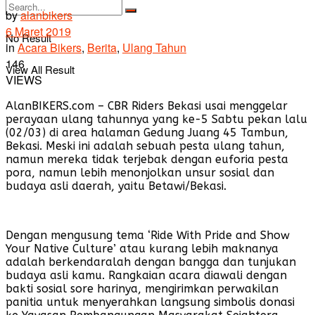
by
alanbikers
6 Maret 2019
No Result
in
Acara Bikers
,
Berita
,
Ulang Tahun
146
View All Result
VIEWS
AlanBIKERS.com – CBR Riders Bekasi usai menggelar
perayaan ulang tahunnya yang ke-5 Sabtu pekan lalu
(02/03) di area halaman Gedung Juang 45 Tambun,
Bekasi. Meski ini adalah sebuah pesta ulang tahun,
namun mereka tidak terjebak dengan euforia pesta
pora, namun lebih menonjolkan unsur sosial dan
budaya asli daerah, yaitu Betawi/Bekasi.
Dengan mengusung tema ‘Ride With Pride and Show
Your Native Culture’ atau kurang lebih maknanya
adalah berkendaralah dengan bangga dan tunjukan
budaya asli kamu. Rangkaian acara diawali dengan
bakti sosial sore harinya, mengirimkan perwakilan
panitia untuk menyerahkan langsung simbolis donasi