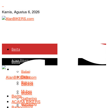
Kamis, Agustus 6, 2026
Berita
Acara Bikers
Berita
Acara Bikers
Balap
Balap
Baksos
Baksos
Mubes
Mubes
Berita
Gathering
ACARA BIKERS
Gathering
Touring
Balap