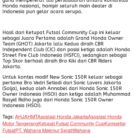
guna mempererat tali persaudaran antara komunitas
Honda nasional, hampir seluruh main dealer di
Indonesia pun gelar acara serupa.
Hasil dari Ketupat Futsal Community Cup ini keluar
sebagai Juara Pertama adalah Grand Honda Owner
Team (GHOT) Jakarta lalu Kedua diraih CBR
Independent Club (CIC) dan posisi ketiga adalah Honda
Street Fire Club Indonesia (HSFCI), sedangkan sebagai
Top Skor berhasil diraih Bro Kiki dari CBR Riders
Jakarta.
Untuk kontes modif New Sonic 150R keluar sebagai
pertama Bro Vedri Setiadi dari Sonic Lovers Jakarta
(Solja), kedua oleh Annabel dari Honda Sonic 150R
Owner Indonesia (HSOI) dan ketiga adalah Muhammad
Rasyid Ridho juga dari Honda Sonic 150R Owner
Indonesia (HSOI).
Tags:
AHJ
AHMT
Asosiasi Honda Jakarta
Asosiasi Honda
Motor Tangerang
Ketupat Futsal Community Cup
Kompetisi
Futsal
PT. Wahana Makmur Sejati
Wahana