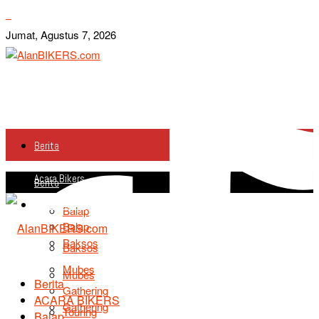
Jumat, Agustus 7, 2026
Berita
Acara Bikers
Berita
Acara Bikers
Balap
Balap
Baksos
Baksos
Mubes
Mubes
Berita
Gathering
ACARA BIKERS
Gathering
Touring
Balap