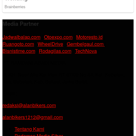
Media Partner
Jadwalbalap.com
|
Otoexpo.com
|
Motoresto.id
|
Ruangoto.com
|
WheelDrive
|
Gembelgaul.com
|
Bisnistime.com
|
Rodagilas.com
|
TechNova
PT. RAMDANI ABADI MEDIA
Jl. KH. Noer Alie Kp. Irian RT 07/02 No.44, Kel. Kebalen,
Kec. Babelan, Kab. Bekasi, Jawa Barat.
Email :
redaksi@alanbikers.com
alanbikers1212@gmail.com
Tentang Kami
Pedoman Media Siber