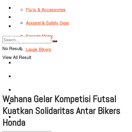
TIPS & TRIK
Parts & Accessories
Bikers Cars
Apparel & Safety Gear
Tentang Kami
Sepeda Motor
No Result
Lapak Bikers
View All Result
Agenda
Road Safety
TIPS & TRIK
Wahana Gelar Kompetisi Futsal
Bikers Cars
Kuatkan Solidaritas Antar Bikers
Tentang Kami
Honda