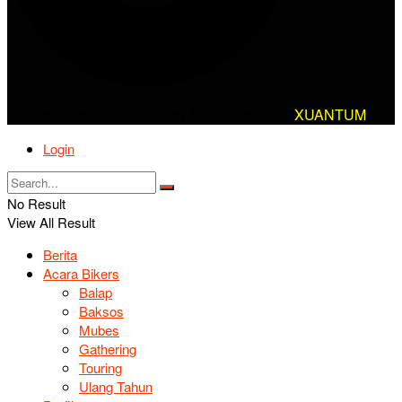
© 2025 AlanBikers - Design & Developed by
XUANTUM
Login
No Result
View All Result
Berita
Acara Bikers
Balap
Baksos
Mubes
Gathering
Touring
Ulang Tahun