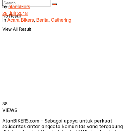
by
alanbikers
28 Juli 2018
No Result
in
Acara Bikers
,
Berita
,
Gathering
View All Result
38
VIEWS
AlanBIKERS.com – Sebagai upaya untuk perkuat
solidaritas antar anggota komunitas yang tergabung