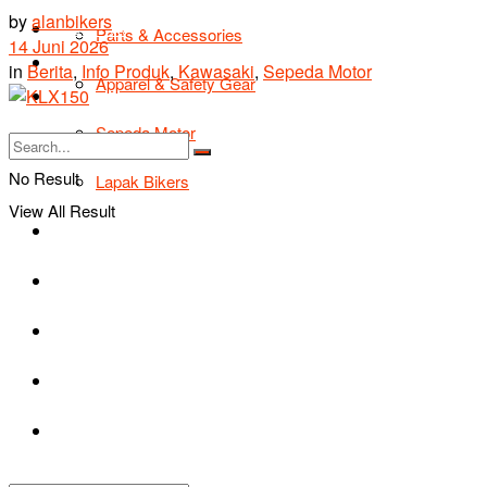
by
alanbikers
TIPS & TRIK
Parts & Accessories
14 Juni 2026
Bikers Cars
in
Berita
,
Info Produk
,
Kawasaki
,
Sepeda Motor
Apparel & Safety Gear
Tentang Kami
Sepeda Motor
No Result
Lapak Bikers
View All Result
Agenda
Road Safety
TIPS & TRIK
Bikers Cars
Tentang Kami