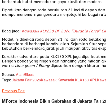
berbentuk bulat memadukan gaya klasik dan modern.
Dipadukan dengan roda berukuran 21 inci di depan dan 1
mampu menemani pengendara menjelajahi berbagai rute
Baca juga:
Kawasaki KLX230 DF 2026 “Durable Force” Cih
Model ini dibekali roda depan 21 inci dan roda belak
berkendara di berbagai kondisi jalan. Sejumlah fitur se
kebutuhan berkendara jarak jauh maupun aktivitas ekspl
Karakter adventure pada KLX150 XPL juga diperkuat mel
Dengan bobot yang ringan dan handling yang mudah di
warna
Lime green / Ebony
dipasarkan dengan kisaran harg
Source:
AlanBikers
Tags:
Jakarta Fair 2026
Kawasaki
Kawasaki KLX150 XPL
Kawa
Previous Post
MForce Indonesia Bikin Gebrakan di Jakarta Fair 