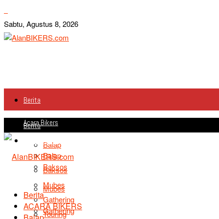
Sabtu, Agustus 8, 2026
Berita
Acara Bikers
Berita
Acara Bikers
Balap
Balap
Baksos
Baksos
Mubes
Mubes
Berita
Gathering
ACARA BIKERS
Gathering
Touring
Balap