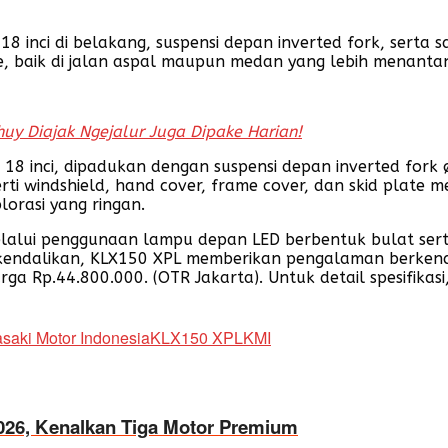
8 inci di belakang, suspensi depan inverted fork, serta 
, baik di jalan aspal maupun medan yang lebih menanta
uy Diajak Ngejalur Juga Dipake Harian!
ang 18 inci, dipadukan dengan suspensi depan inverted 
perti windshield, hand cover, frame cover, dan skid plat
orasi yang ringan.
alui penggunaan lampu depan LED berbentuk bulat serta 
kendalikan, KLX150 XPL memberikan pengalaman berkend
a Rp.44.800.000. (OTR Jakarta). Untuk detail spesifikasi, 
saki Motor Indonesia
KLX150 XPL
KMI
2026, Kenalkan Tiga Motor Premium