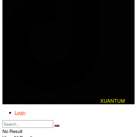
© 2025 AlanBikers - Design & Developed by
XUANTUM
Login
No Result