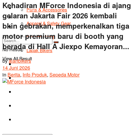
Kehadiran MForce Indonesia di ajang
TIPS & TRIK
Parts & Accessories
gelaran Jakarta Fair 2026 kembali
Bikers Cars
Apparel & Safety Gear
bkin gebrakan, memperkenalkan tiga
Tentang Kami
motor premium baru di booth yang
Sepeda Motor
berada di Hall A Jiexpo Kemayoran...
No Result
Lapak Bikers
View All Result
by
alanbikers
Agenda
14 Juni 2026
in
Berita
,
Info Produk
,
Sepeda Motor
Road Safety
TIPS & TRIK
Bikers Cars
Tentang Kami