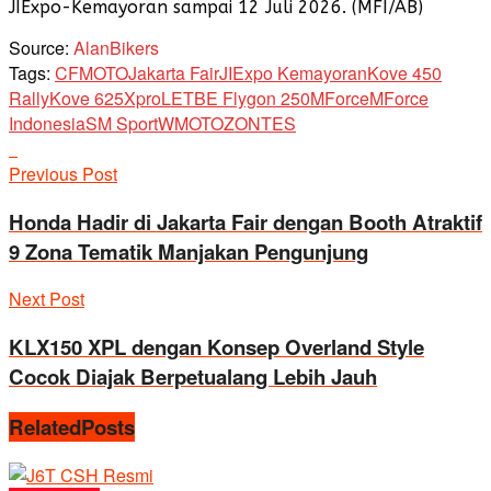
JIExpo-Kemayoran sampai 12 Juli 2026. (MFI/AB)
Source:
AlanBikers
Tags:
CFMOTO
Jakarta Fair
JIExpo Kemayoran
Kove 450
Rally
Kove 625Xpro
LETBE Flygon 250
MForce
MForce
Indonesia
SM Sport
WMOTO
ZONTES
Previous Post
Honda Hadir di Jakarta Fair dengan Booth Atraktif
9 Zona Tematik Manjakan Pengunjung
Next Post
KLX150 XPL dengan Konsep Overland Style
Cocok Diajak Berpetualang Lebih Jauh
Related
Posts