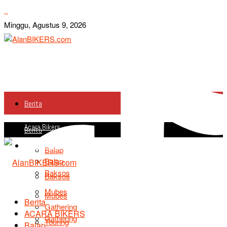
Minggu, Agustus 9, 2026
Berita
Acara Bikers
Berita
Acara Bikers
Balap
Balap
Baksos
Baksos
Mubes
Mubes
Berita
Gathering
ACARA BIKERS
Gathering
Touring
Balap