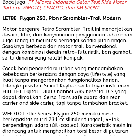
Baca juga:
PT MForce Indonesia Gelar Test Ride Motor
Terbaru WMOTO, CFMOTO, dan SM SPORT
LETBE Flygon 250, Pionir Scrambler-Trail Modern
Motor bergenre Retro Scrambler-Trail ini menonjolkan
desain, fitur, dan kenyamanan penggunaan sehari-hari.
Juga tangguh melintasi berbagai kondisi jalan ringan.
Sosoknya berbeda dari motor trail konvensional
dengan kombinasi desain retro-futuristik, ban gambot,
serta dimensi yang relatif kompak.
Cocok bagi pengendara urban yang mendambakan
kebebasan berkendara dengan gaya (lifestyle) yang
kuat tanpa mengorbankan fungsionalitas harian.
Dilengkapi sistem Smart Keyless serta layar instrumen
Full TFT Digital, Dual Channel ABS beserta TCS yang
dapat dimatikan. Serta front safe guard dan rear
carrier and side carier, tapi tanpa tambahan bracket.
WMOTO Letbe Series: Flygon 250 memiliki mesin
berkapasitas murni 231 cc silinder tunggal, 4-tak,
berpendingin udara (Oil-cooled). Karakteristik mesin ini
dirancang untuk menghasilkan torsi besar di putaran