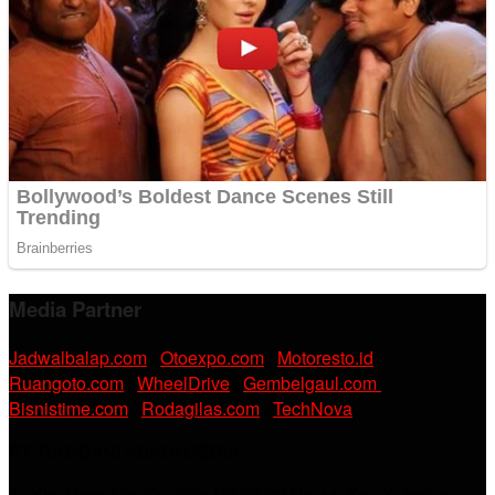
Media Partner
Jadwalbalap.com
|
Otoexpo.com
|
Motoresto.id
|
Ruangoto.com
|
WheelDrive
|
Gembelgaul.com
|
Bisnistime.com
|
Rodagilas.com
|
TechNova
PT. RAMDANI ABADI MEDIA
Jl. KH. Noer Alie Kp. Irian RT 07/02 No.44, Kel. Kebalen,