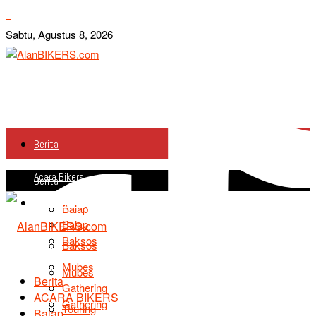
Sabtu, Agustus 8, 2026
Berita
Acara Bikers
Berita
Acara Bikers
Balap
Balap
Baksos
Baksos
Mubes
Mubes
Berita
Gathering
ACARA BIKERS
Gathering
Touring
Balap