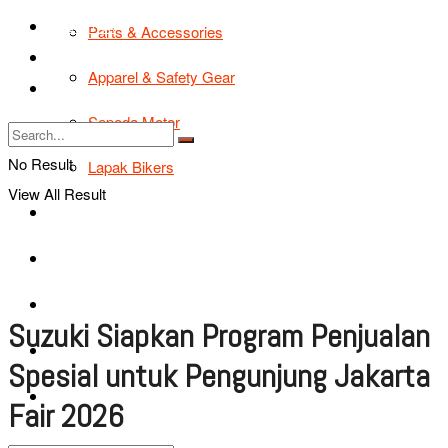
TIPS & TRIK
Parts & Accessories
Bikers Cars
Apparel & Safety Gear
Tentang Kami
Sepeda Motor
No Result
Lapak Bikers
View All Result
Agenda
Road Safety
TIPS & TRIK
Suzuki Siapkan Program Penjualan
Bikers Cars
Spesial untuk Pengunjung Jakarta
Tentang Kami
Fair 2026