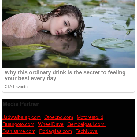
Media Partner
Jadwalbalap.com
|
Otoexpo.com
|
Motoresto.id
|
Ruangoto.com
|
WheelDrive
|
Gembelgaul.com
|
Bisnistime.com
|
Rodagilas.com
|
TechNova