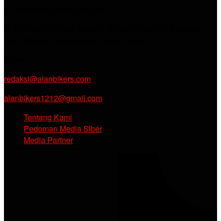
PT. RAMDANI ABADI MEDIA
Jl. KH. Noer Alie Kp. Irian RT 07/02 No.44, Kel. Kebalen,
Kec. Babelan, Kab. Bekasi, Jawa Barat.
Email :
redaksi@alanbikers.com
alanbikers1212@gmail.com
Tentang Kami
Pedoman Media Siber
Media Partner