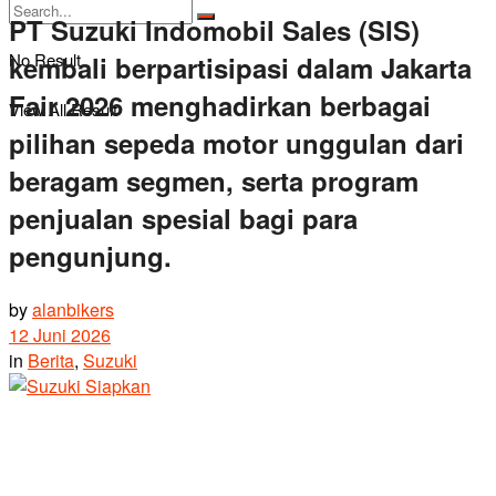
PT Suzuki Indomobil Sales (SIS)
No Result
kembali berpartisipasi dalam Jakarta
Fair 2026 menghadirkan berbagai
View All Result
pilihan sepeda motor unggulan dari
beragam segmen, serta program
penjualan spesial bagi para
pengunjung.
by
alanbikers
12 Juni 2026
in
Berita
,
Suzuki