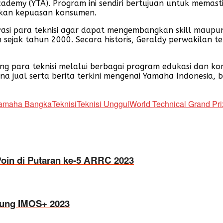
Academy (YTA). Program ini sendiri bertujuan untuk mema
akan kepuasan konsumen.
ivasi para teknisi agar dapat mengembangkan skill maup
n sejak tahun 2000. Secara historis, Geraldy perwakilan te
para teknisi melalui berbagai program edukasi dan komp
rna jual serta berita terkini mengenai Yamaha Indonesia, 
Yamaha Bangka
Teknisi
Teknisi Unggul
World Technical Grand Pri
oin di Putaran ke-5 ARRC 2023
jung IMOS+ 2023