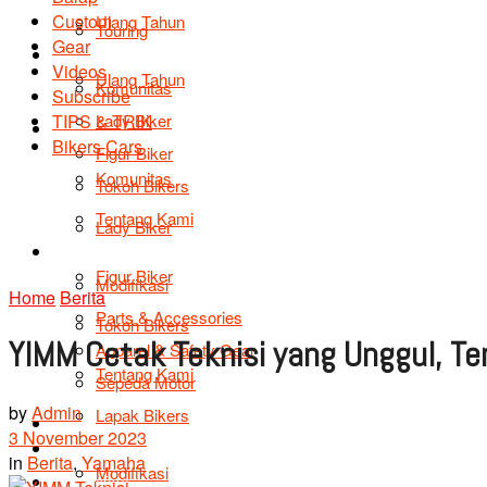
Custom
Ulang Tahun
Touring
Gear
Profile
Videos
Ulang Tahun
Komunitas
Subscribe
TIPS & TRIK
Lady Biker
Profile
Bikers Cars
Figur Biker
Komunitas
Tokoh Bikers
Tentang Kami
Lady Biker
Info Produk
Figur Biker
Modifikasi
Home
Berita
Parts & Accessories
Tokoh Bikers
YIMM Cetak Teknisi yang Unggul, T
Apparel & Safety Gear
Tentang Kami
Sepeda Motor
by
Admin
Lapak Bikers
Info Produk
3 November 2023
Agenda
in
Berita
,
Yamaha
Modifikasi
Road Safety