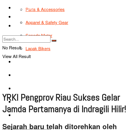
TIPS & TRIK
Parts & Accessories
Bikers Cars
Apparel & Safety Gear
Tentang Kami
Sepeda Motor
No Result
Lapak Bikers
View All Result
Agenda
Road Safety
TIPS & TRIK
YRKI Pengprov Riau Sukses Gelar
Bikers Cars
Jamda Pertamanya di Indragili Hilir!
Tentang Kami
Sejarah baru telah ditorehkan oleh