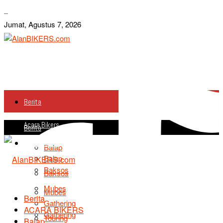
Jumat, Agustus 7, 2026
Berita
Acara Bikers
Berita
Acara Bikers
Balap
Balap
Baksos
Baksos
Mubes
Mubes
Berita
Gathering
ACARA BIKERS
Gathering
Touring
Balap