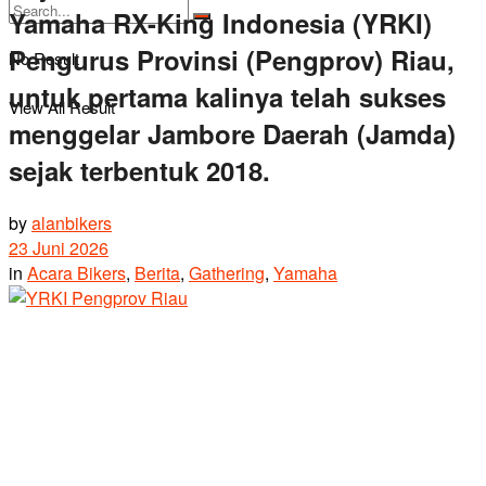
Yamaha RX-King Indonesia (YRKI)
Pengurus Provinsi (Pengprov) Riau,
No Result
untuk pertama kalinya telah sukses
View All Result
menggelar Jambore Daerah (Jamda)
sejak terbentuk 2018.
by
alanbikers
23 Juni 2026
in
Acara Bikers
,
Berita
,
Gathering
,
Yamaha