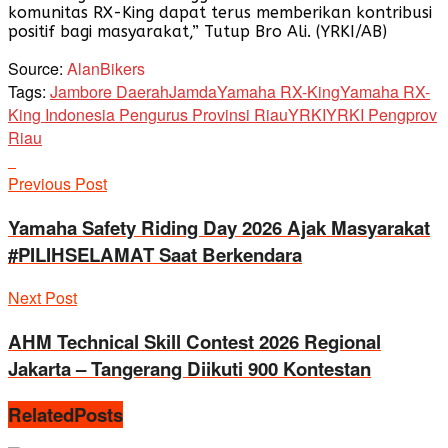
komunitas RX-King dapat terus memberikan kontribusi
positif bagi masyarakat,” Tutup Bro Ali. (YRKI/AB)
Source:
AlanBikers
Tags:
Jambore Daerah
Jamda
Yamaha RX-King
Yamaha RX-
King Indonesia Pengurus Provinsi Riau
YRKI
YRKI Pengprov
Riau
Previous Post
Yamaha Safety Riding Day 2026 Ajak Masyarakat
#PILIHSELAMAT Saat Berkendara
Next Post
AHM Technical Skill Contest 2026 Regional
Jakarta – Tangerang Diikuti 900 Kontestan
Related
Posts