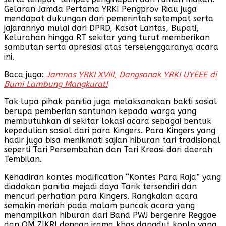
Gelaran Jamda Pertama YRKI Pengprov Riau juga
mendapat dukungan dari pemerintah setempat serta
jajarannya mulai dari DPRD, Kasat Lantas, Bupati,
Kelurahan hingga RT sekitar yang turut memberikan
sambutan serta apresiasi atas terselenggaranya acara
ini.
Baca juga:
Jamnas YRKI XVIII, Dangsanak YRKI UYEEE di
Bumi Lambung Mangkurat!
Tak lupa pihak panitia juga melaksanakan bakti sosial
berupa pemberian santunan kepada warga yang
membutuhkan di sekitar lokasi acara sebagai bentuk
kepedulian sosial dari para Kingers. Para Kingers yang
hadir juga bisa menikmati sajian hiburan tari tradisional
seperti Tari Persembahan dan Tari Kreasi dari daerah
Tembilan.
Kehadiran kontes modification “Kontes Para Raja” yang
diadakan panitia mejadi daya Tarik tersendiri dan
mencuri perhatian para Kingers. Rangkaian acara
semakin meriah pada malam puncak acara yang
menampilkan hiburan dari Band PWJ bergenre Reggae
dan OM ZIKRI dengan irama khas dangdut koplo yang