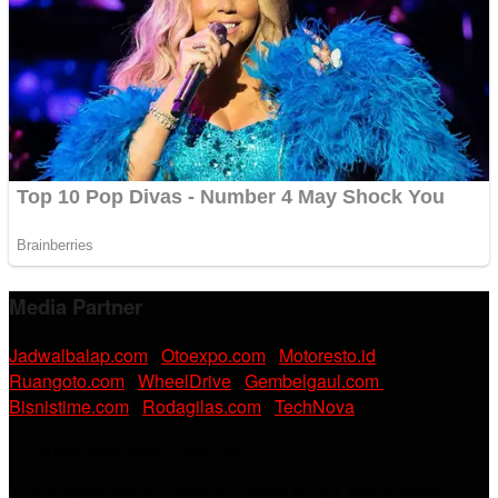
Media Partner
Jadwalbalap.com
|
Otoexpo.com
|
Motoresto.id
|
Ruangoto.com
|
WheelDrive
|
Gembelgaul.com
|
Bisnistime.com
|
Rodagilas.com
|
TechNova
PT. RAMDANI ABADI MEDIA
Jl. KH. Noer Alie Kp. Irian RT 07/02 No.44, Kel. Kebalen,