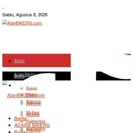
Sabtu, Agustus 8, 2026
Berita
Acara Bikers
Berita
Acara Bikers
Balap
Balap
Baksos
Baksos
Mubes
Mubes
Berita
Gathering
ACARA BIKERS
Gathering
Touring
Balap