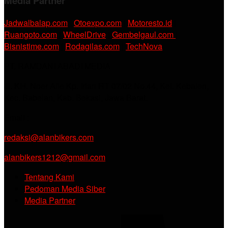
Media Partner
Jadwalbalap.com
|
Otoexpo.com
|
Motoresto.id
|
Ruangoto.com
|
WheelDrive
|
Gembelgaul.com
|
Bisnistime.com
|
Rodagilas.com
|
TechNova
PT. RAMDANI ABADI MEDIA
Jl. KH. Noer Alie Kp. Irian RT 07/02 No.44, Kel. Kebalen,
Kec. Babelan, Kab. Bekasi, Jawa Barat.
Email :
redaksi@alanbikers.com
alanbikers1212@gmail.com
Tentang Kami
Pedoman Media Siber
Media Partner