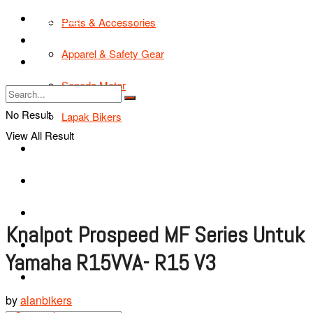
TIPS & TRIK
Parts & Accessories
Bikers Cars
Apparel & Safety Gear
Tentang Kami
Sepeda Motor
No Result
Lapak Bikers
View All Result
Agenda
Road Safety
TIPS & TRIK
Knalpot Prospeed MF Series Untuk
Bikers Cars
Yamaha R15VVA- R15 V3
Tentang Kami
by
alanbikers