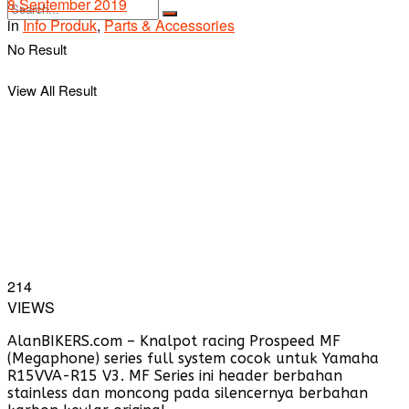
8 September 2019
in
Info Produk
,
Parts & Accessories
No Result
View All Result
214
VIEWS
AlanBIKERS.com – Knalpot racing Prospeed MF
(Megaphone) series full system cocok untuk Yamaha
R15VVA-R15 V3. MF Series ini header berbahan
stainless dan moncong pada silencernya berbahan